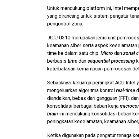
Untuk mendukung platform ini, Intel mempe
yang dirancang untuk sistem pengatur tena
pengontrol zona.
ACU U310 merupakan jenis unit pemroses
keamanan siber serta aspek keselamatan pe
time ke dalam satu chip.
Micro
dan
zonal
c
berbasis
time
dan
sequential
processing
k
keterbatasan kemampuan pemrosesan dete
Sebaliknya, keluarga perangkat ACU Intel 
mengeluarkan algoritma kontrol
real-time
d
diandalkan, bebas dari gangguan (FFI), da
konsolidasi berbagai beban kerja
microcon
brain
ini mendukung konsolidasi beban kerj
peningkatan keselamatan, keamanan siber, 
Ketika digunakan pada pengatur tenaga ke