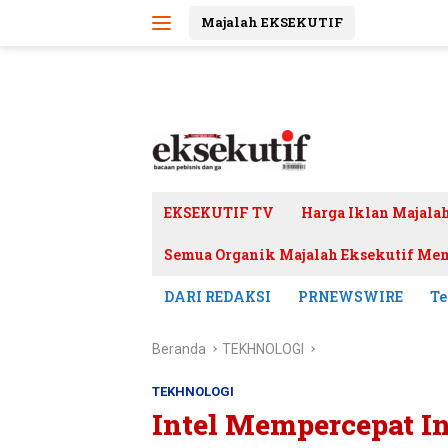
Langsung
Majalah EKSEKUTIF
ke
konten
EKSEKUTIF TV
Harga Iklan Majala
Semua Organik Majalah Eksekutif Mem
DARI REDAKSI
PRNEWSWIRE
Te
Beranda
TEKHNOLOGI
TEKHNOLOGI
Intel Mempercepat In