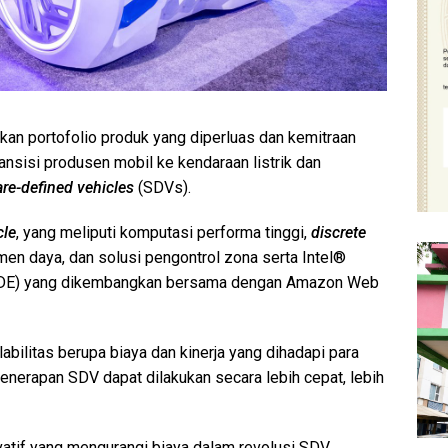
rkan portofolio produk yang diperluas dan kemitraan
nsisi produsen mobil ke kendaraan listrik dan
re-defined vehicles
(SDVs).
cle
, yang meliputi komputasi performa tinggi,
discrete
men daya, dan solusi pengontrol zona serta Intel®
(VDE) yang dikembangkan bersama dengan Amazon Web
bilitas berupa biaya dan kinerja yang dihadapi para
erapan SDV dapat dilakukan secara lebih cepat, lebih
vatif yang mengurangi biaya dalam revolusi SDV.