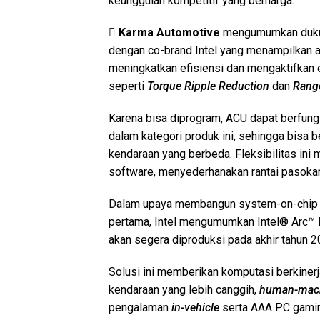
keunggulan kompetitif yang berharga.

Karma Automotive
mengumumkan dukung
dengan co-brand Intel yang menampilkan a
meningkatkan efisiensi dan mengaktifkan em
seperti
Torque Ripple Reduction
dan
Rang
Karena bisa diprogram, ACU dapat berfung
dalam kategori produk ini, sehingga bisa 
kendaraan yang berbeda. Fleksibilitas ini
software, menyederhanakan rantai pasoka
Dalam upaya membangun system-on-chip 
pertama, Intel mengumumkan Intel® Arc™ 
akan segera diproduksi pada akhir tahun 2
Solusi ini memberikan komputasi berkinerj
kendaraan yang lebih canggih,
human-mach
pengalaman
in-vehicle
serta AAA PC gamin