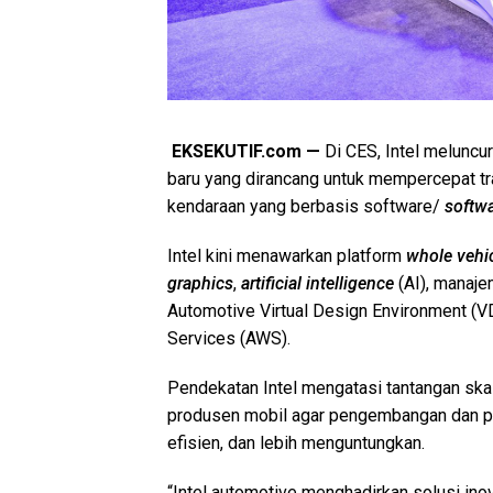
EKSEKUTIF.com —
Di CES, Intel meluncu
baru yang dirancang untuk mempercepat tra
kendaraan yang berbasis software/
softwa
Intel kini menawarkan platform
whole vehi
graphics
,
artificial intelligence
(AI), manaje
Automotive Virtual Design Environment 
Services (AWS).
Pendekatan Intel mengatasi tantangan skala
produsen mobil agar pengembangan dan pen
efisien, dan lebih menguntungkan.
“Intel automotive menghadirkan solusi ino