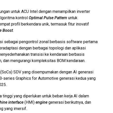
an untuk ACU Intel dengan menampilkan inverter
lgoritma kontrol
Optimal Pulse Pattern
untuk
pat profil berkendara unik, termasuk fitur inovatif
e Boost
.
si sebagai pengontrol zonal berbasis software pertama
beradaptasi dengan berbagai topologi dan aplikasi
 menyederhanakan transisi ke kendaraan berbasis
n, dan mengurangi kompleksitas BOM kendaraan.
(SoCs) SDV yang disempurnakan dengan AI generasi
B-series Graphics for Automotive generasi kedua yang
025.
a tinggi yang diperlukan untuk beban kerja AI dalam
ine interface
(HMI)
engine
generasi berikutnya, dan
g yang imersif.