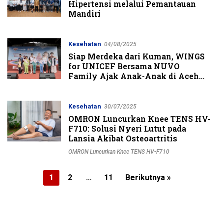
Hipertensi melalui Pemantauan
Mandiri
Kesehatan
04/08/2025
Siap Merdeka dari Kuman, WINGS
for UNICEF Bersama NUVO
Family Ajak Anak-Anak di Aceh
Hidup Sehat
Kesehatan
30/07/2025
OMRON Luncurkan Knee TENS HV-
F710: Solusi Nyeri Lutut pada
Lansia Akibat Osteoartritis
OMRON Luncurkan Knee TENS HV-F710
Paginasi
1
2
…
11
Berikutnya »
pos