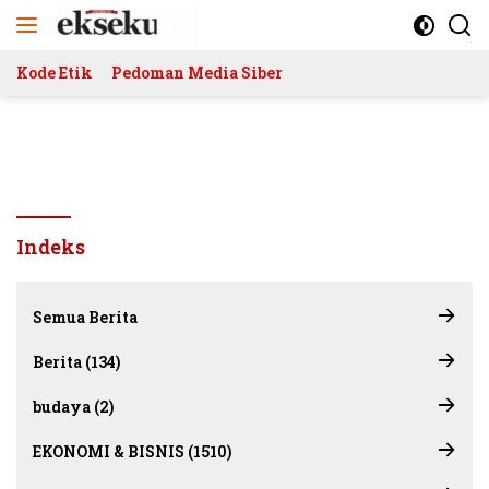
Langsung
ke
konten
Kode Etik
Pedoman Media Siber
Indeks
Semua Berita
Berita (134)
budaya (2)
EKONOMI & BISNIS (1510)