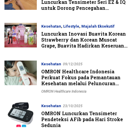
Luncurkan Tensimeter Seri EZ & IQ
untuk Dorong Pencegahan
Hipertensi dan Stroke Sejak Dini
Kesehatan
,
Lifestyle
,
Majalah Eksekutif
Luncurkan Inovasi Buavita Korean
12/01/2026
Strawberry dan Korean Muscat
Grape, Buavita Hadirkan Keseruan
Beauty Padel Pertama di Dalam
Mall
Kesehatan
09/12/2025
OMRON Healthcare Indonesia
Perkuat Fokus pada Pemantauan
Kesehatan melalui Peluncuran
Termometer Tanpa Kontak
OMRON Healthcare Indonesia
Kesehatan
23/10/2025
OMRON Luncurkan Tensimeter
Pendeteksi AFib pada Hari Stroke
Sedunia