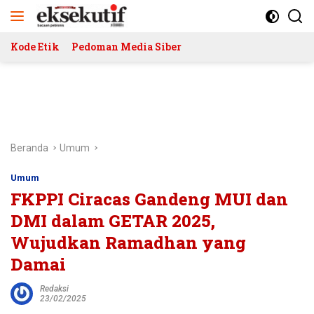
Langsung
ke
konten
Kode Etik
Pedoman Media Siber
Beranda
Umum
Umum
FKPPI Ciracas Gandeng MUI dan
DMI dalam GETAR 2025,
Wujudkan Ramadhan yang
Damai
Redaksi
23/02/2025