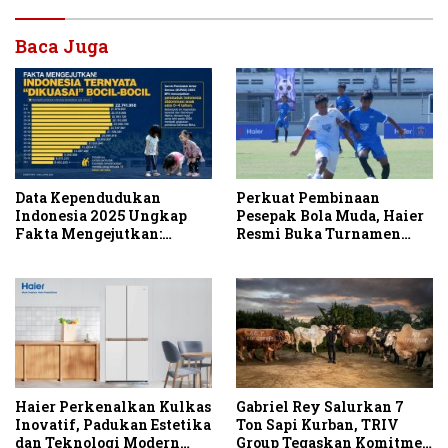
Baca Juga
Data Kependudukan
Perkuat Pembinaan
Indonesia 2025 Ungkap
Pesepak Bola Muda, Haier
Fakta Mengejutkan:
Resmi Buka Turnamen
Negeri Ini Kini “Dikuasai”
Haier Cup Indonesia 2026
Generasi Alpha!
Haier Perkenalkan Kulkas
Gabriel Rey Salurkan 7
Inovatif, Padukan Estetika
Ton Sapi Kurban, TRIV
dan Teknologi Modern
Group Tegaskan Komitmen