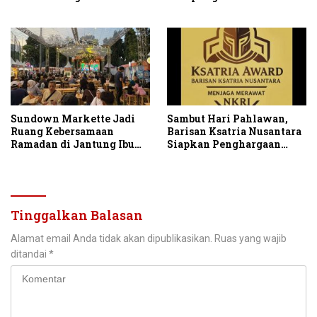
untuk Gaya Hidup Masa
Sosial di Momentum Idul
Kini
Adha
Sundown Markette Jadi
Sambut Hari Pahlawan,
Ruang Kebersamaan
Barisan Ksatria Nusantara
Ramadan di Jantung Ibu
Siapkan Penghargaan
Kota
untuk 9 Putra-Putri
Bangsa
Tinggalkan Balasan
Alamat email Anda tidak akan dipublikasikan.
Ruas yang wajib
ditandai
*