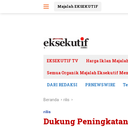
Langsung
Majalah EKSEKUTIF
ke
konten
EKSEKUTIF TV
Harga Iklan Majala
Semua Organik Majalah Eksekutif Mem
DARI REDAKSI
PRNEWSWIRE
Te
Beranda
rilis
rilis
Dukung Peningkatan 