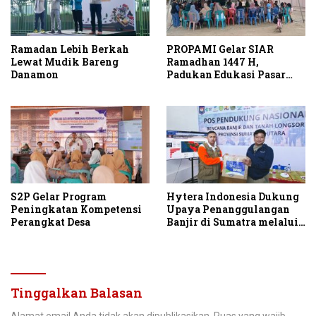
Ramadan Lebih Berkah
PROPAMI Gelar SIAR
Lewat Mudik Bareng
Ramadhan 1447 H,
Danamon
Padukan Edukasi Pasar
Modal dan Kepedulian
Sosial
S2P Gelar Program
Hytera Indonesia Dukung
Peningkatan Kompetensi
Upaya Penanggulangan
Perangkat Desa
Banjir di Sumatra melalui
Donasi Perangkat
Komunikasi Darurat
Tinggalkan Balasan