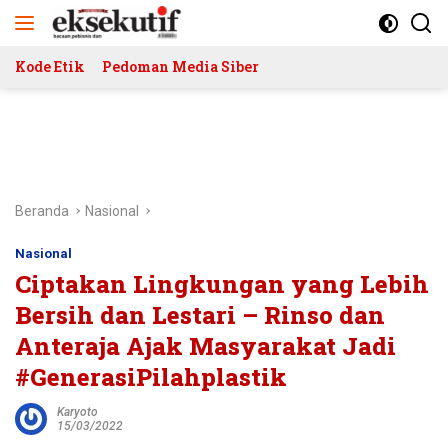
Langsung
ke
konten
Kode Etik
Pedoman Media Siber
Beranda
Nasional
Nasional
Ciptakan Lingkungan yang Lebih
Bersih dan Lestari – Rinso dan
Anteraja Ajak Masyarakat Jadi
#GenerasiPilahplastik
Karyoto
15/03/2022