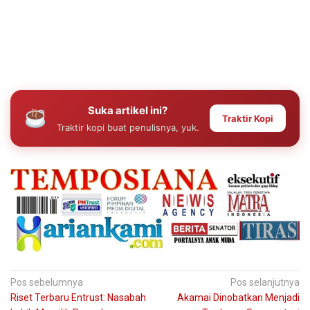
Suka artikel ini?
Traktir Kopi
Traktir kopi buat penulisnya, yuk.
Navigasi
Pos sebelumnya
Pos selanjutnya
Riset Terbaru Entrust: Nasabah
Akamai Dinobatkan Menjadi
pos