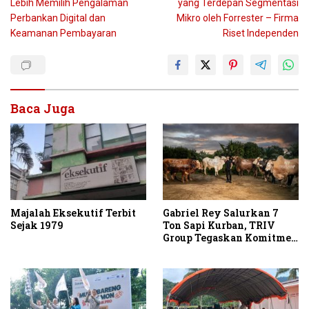
Lebih Memilih Pengalaman
yang Terdepan Segmentasi
Perbankan Digital dan
Mikro oleh Forrester – Firma
Keamanan Pembayaran
Riset Independen
Baca Juga
Majalah Eksekutif Terbit
Gabriel Rey Salurkan 7
Sejak 1979
Ton Sapi Kurban, TRIV
Group Tegaskan Komitmen
Sosial di Momentum Idul
Adha