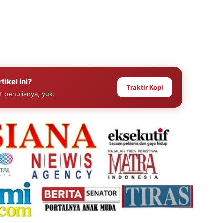
tikel ini?
Traktir Kopi
at penulisnya, yuk.