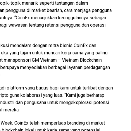
pik-topik menarik seperti tantangan dalam
 pengguna di market bearish, cara menjaga pengguna
rikutnya. “CoinEx menunjukkan keunggulannya sebagai
rbagi wawasan tentang retensi pengguna dan operasi
iskusi mendalam dengan mitra bisnis CoinEx dan
ka yang tajam untuk mencari kerja sama yang saling
at mensponsori GM Vietnam – Vietnam Blockchain
x berupaya menyediakan berbagai layanan perdagangan
.
di platform yang bagus bagi kami untuk terlibat dengan
ripto guna kolaborasi yang luas. “Kami juga berharap
industri dan pengusaha untuk mengeksplorasi potensi
al mereka.
 Week, CoinEx telah memperluas branding di market
lockchain lokal untuk kerja sama yang potensial.