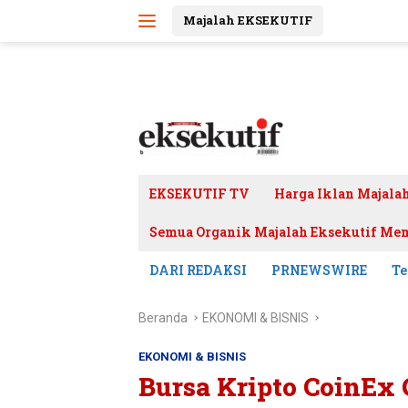
Langsung
Majalah EKSEKUTIF
ke
konten
EKSEKUTIF TV
Harga Iklan Majala
Semua Organik Majalah Eksekutif Mem
DARI REDAKSI
PRNEWSWIRE
Te
Beranda
EKONOMI & BISNIS
EKONOMI & BISNIS
Bursa Kripto CoinEx 