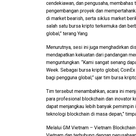
cendekiawan, dan pengusaha, membahas to
pengembangan proyek dan mempertahankan
di market bearish, serta siklus market be
salah satu bursa kripto terkemuka dan be
global,” terang Yang.
Menurutnya, sesi ini juga menghadirkan d
mendapatkan kekuatan dari pandangan mere
menguntungkan. “Kami sangat senang dap
Week. Sebagai bursa kripto global, CoinE
bagi pengguna global,” ujar tim bursa kripto
Tim tersebut menambahkan, acara ini menja
para profesional blockchain dan inovator k
dapat menjangkau lebih banyak pemimpin 
teknologi blockchain di masa depan,” timp
Melalui GM Vietnam – Vietnam Blockchain
Vietnam dan terhubung dengan perusahaan b