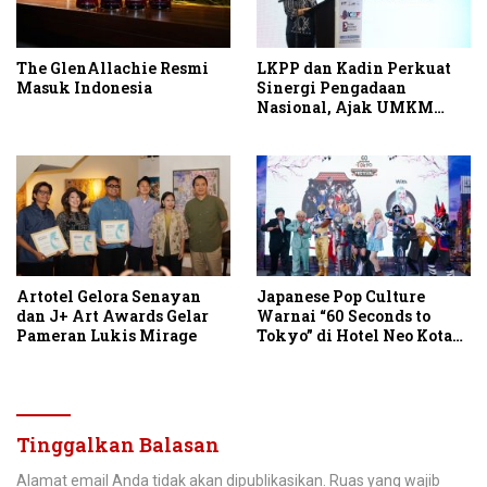
The GlenAllachie Resmi
LKPP dan Kadin Perkuat
Masuk Indonesia
Sinergi Pengadaan
Nasional, Ajak UMKM
Garap Belanja Pemerintah
Seribu Triliun
Artotel Gelora Senayan
Japanese Pop Culture
dan J+ Art Awards Gelar
Warnai “60 Seconds to
Pameran Lukis Mirage
Tokyo” di Hotel Neo Kota
Baru Parahyangan
Tinggalkan Balasan
Alamat email Anda tidak akan dipublikasikan.
Ruas yang wajib