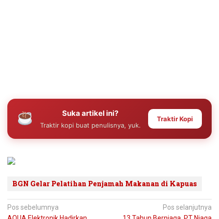
Suka artikel ini?
Traktir Kopi
Traktir kopi buat penulisnya, yuk.
BGN Gelar Pelatihan Penjamah Makanan di Kapuas
Navigasi
Pos sebelumnya
Pos selanjutnya
AQUA Elektronik Hadirkan
13 Tahun Berniaga, PT Niaga