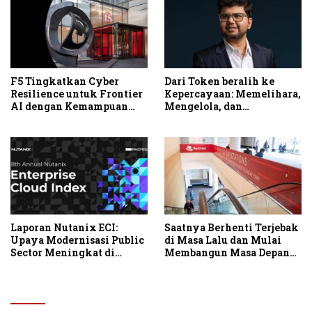
Produktivitas dan
Profitabilitas
F5 Tingkatkan Cyber
Dari Token beralih ke
Resilience untuk Frontier
Kepercayaan: Memelihara,
AI dengan Kemampuan
Mengelola, dan
Fleet Management Baru
Mengamankan AI ke
Tahap Produksi
Laporan Nutanix ECI:
Saatnya Berhenti Terjebak
Upaya Modernisasi Public
di Masa Lalu dan Mulai
Sector Meningkat di
Membangun Masa Depan
Tengah Tantangan
IT
Infrastruktur