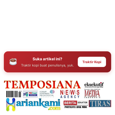
Suka artikel ini?
Traktir Kopi
Traktir kopi buat penulisnya, yuk.