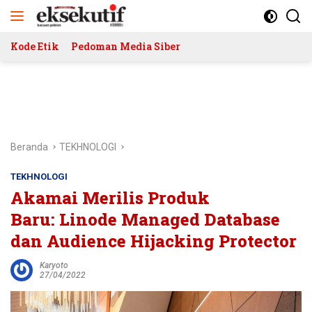
Langsung
ke
konten
Kode Etik
Pedoman Media Siber
Beranda
TEKHNOLOGI
TEKHNOLOGI
Akamai Merilis Produk
Baru: Linode Managed Database
dan Audience Hijacking Protector
Karyoto
27/04/2022