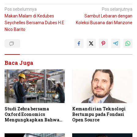
Navigasi
Pos sebelumnya
Pos selanjutnya
Makan Malam di Kedubes
Sambut Lebaran dengan
pos
Seychelles Bersama Dubes H.E
Koleksi Busana dari Manzone
Nico Barito
Baca Juga
Studi Zebra bersama
Kemandirian Teknologi
Oxford Economics
Bertumpu pada Fondasi
Mengungkapkan Bahwa
Open Source
Modernisasi Workflow di
Frontline Membuka
Peluang Peningkatan