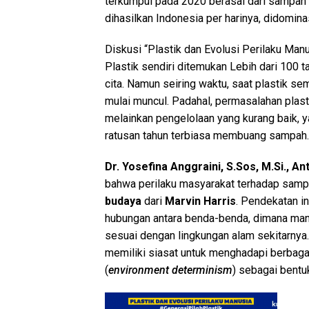
terkumpul pada 2020 berasal dari sampah
dihasilkan Indonesia per harinya, didomin
Diskusi “Plastik dan Evolusi Perilaku Manu
Plastik sendiri ditemukan Lebih dari 100 
cita. Namun seiring waktu, saat plastik 
mulai muncul. Padahal, permasalahan plasti
melainkan pengelolaan yang kurang baik, 
ratusan tahun terbiasa membuang sampah.
Dr. Yosefina Anggraini, S.Sos, M.Si., 
bahwa perilaku masyarakat terhadap samp
budaya
dari
Marvin Harris
. Pendekatan 
hubungan antara benda-benda, dimana man
sesuai dengan lingkungan alam sekitarny
memiliki siasat untuk menghadapi berbaga
(
environment determinism
) sebagai bentuk