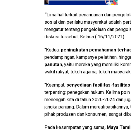
“
Lima hal terkait penanganan dan pengelol
sosial dan perilaku masyarakat adalah per
mengatur tentang pengelolaan dan pengolah
diskusi tersebut, Selasa ( 16/11/2021).
“Kedua,
p
eningkatan pemahaman terha
pendampingan, kampanye pelatihan, hingga
panutan
, yaitu mereka yang memiliki komi
wakil rakyat, tokoh agama, tokoh masyarak
“Keempat,
penyediaan fasilitas-fasilit
terpenting: penegakan hukum. Kelima poi
menengah kita di tahun 2020-2024 dan ju
jangka panjang. Dalam merealisasikannya, 
pihak produsen dan konsumen, sangat dibut
Pada kesempatan yang sama
,
Maya Tamim