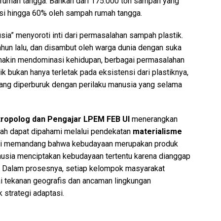
 rumah tangga. Bahkan dari 175.000 ton sampah yang
asi hingga 60% oleh sampah rumah tangga.
sia” menyoroti inti dari permasalahan sampah plastik.
tahun lalu, dan disambut oleh warga dunia dengan suka
semakin mendominasi kehidupan, berbagai permasalahan
k bukan hanya terletak pada eksistensi dari plastiknya,
yang diperburuk dengan perilaku manusia yang selama
Antropolog dan Pengajar LPEM FEB UI
menerangkan
ah dapat dipahami melalui pendekatan
materialisme
ini memandang bahwa kebudayaan merupakan produk
usia menciptakan kebudayaan tertentu karena dianggap
a. Dalam prosesnya, setiap kelompok masyarakat
i tekanan geografis dan ancaman lingkungan
 strategi adaptasi.