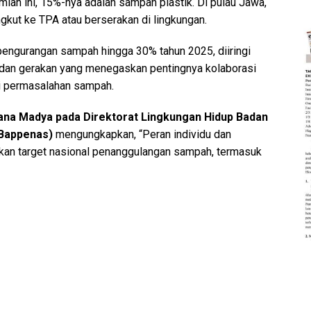
mlah ini, 15%-nya adalah sampah plastik. Di pulau Jawa,
gkut ke TPA atau berserakan di lingkungan.
pengurangan sampah hingga 30% tahun 2025, diiringi
 dan gerakan yang menegaskan pentingnya kolaborasi
rai permasalahan sampah.
na Madya pada Direktorat Lingkungan Hidup Badan
(Bappenas)
mengungkapkan, “Peran individu dan
kan target nasional penanggulangan sampah, termasuk