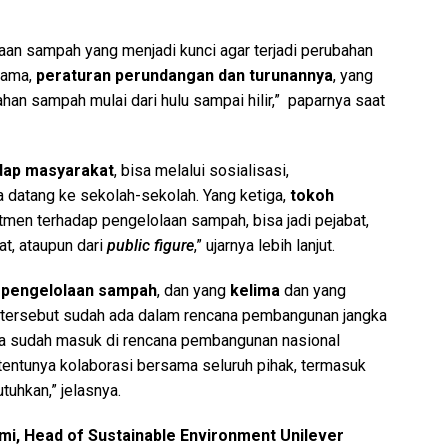
aan sampah yang menjadi kunci agar terjadi perubahan
tama,
p
eraturan perundangan dan turunannya
, yang
an sampah mulai dari hulu sampai hilir,” paparnya saat
dap masyarakat
, bisa melalui sosialisasi,
 datang ke sekolah-sekolah. Yang ketiga,
t
okoh
tmen terhadap pengelolaan sampah, bisa jadi pejabat,
at, ataupun dari
public figure
,” ujarnya lebih lanjut.
as pengelolaan sampah
, dan yang
ke
lima
dan yang
n tersebut sudah ada dalam rencana pembangunan jangka
ga sudah masuk di rencana pembangunan nasional
tentunya kolaborasi bersama seluruh pihak, termasuk
uhkan,” jelasnya.
i, Head of Sustainable Environment Unilever