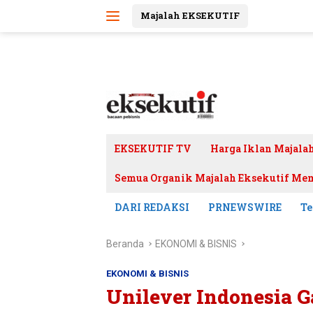
Langsung
Majalah EKSEKUTIF
ke
konten
EKSEKUTIF TV
Harga Iklan Majala
Semua Organik Majalah Eksekutif Mem
DARI REDAKSI
PRNEWSWIRE
Te
Beranda
EKONOMI & BISNIS
EKONOMI & BISNIS
Unilever Indonesia G