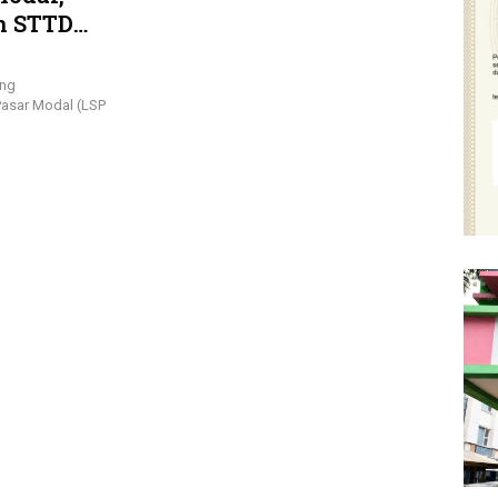
n STTD
ang
Pasar Modal (LSP