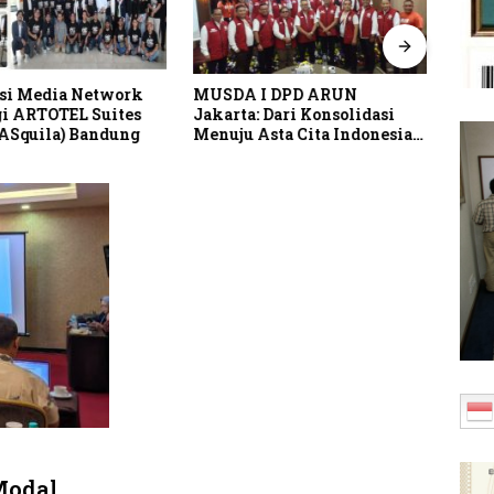
I DPD ARUN
Puspa Nuswantara 2026
Arch
 Dari Konsolidasi
Perkuat Ekosistem Sekalian
Secon
Asta Cita Indonesia
Lindungi Batik Asli
Prop
45
Indonesia
Modal,