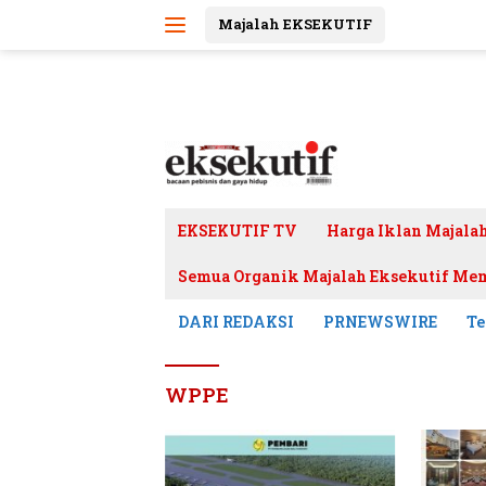
Langsung
Majalah EKSEKUTIF
ke
konten
EKSEKUTIF TV
Harga Iklan Majala
Semua Organik Majalah Eksekutif Mem
DARI REDAKSI
PRNEWSWIRE
Te
WPPE