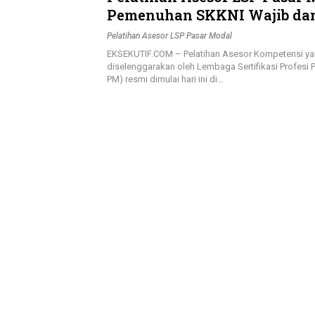
Pemenuhan SKKNI Wajib da
OJK Jadi Prioritas
Pelatihan Asesor LSP Pasar Modal
EKSEKUTIF.COM – Pelatihan Asesor Kompetensi y
diselenggarakan oleh Lembaga Sertifikasi Profesi 
PM) resmi dimulai hari ini di…