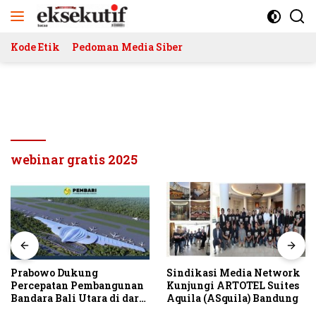
Langsung
ke
konten
Kode Etik
Pedoman Media Siber
webinar gratis 2025
Prabowo Dukung
Sindikasi Media Network
Percepatan Pembangunan
Kunjungi ARTOTEL Suites
Bandara Bali Utara di darat
Aquila (ASquila) Bandung
Kubutambahan Masuk