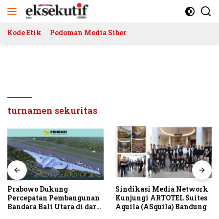
Langsung
ke
konten
Kode Etik
Pedoman Media Siber
turnamen sekuritas
Prabowo Dukung
Sindikasi Media Network
Percepatan Pembangunan
Kunjungi ARTOTEL Suites
Bandara Bali Utara di darat
Aquila (ASquila) Bandung
Kubutambahan Masuk