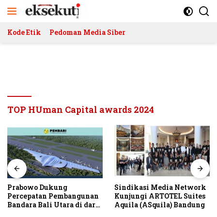
Langsung
ke
konten
Kode Etik
Pedoman Media Siber
TOP HUman Capital awards 2024
Prabowo Dukung
Sindikasi Media Network
Percepatan Pembangunan
Kunjungi ARTOTEL Suites
Bandara Bali Utara di darat
Aquila (ASquila) Bandung
Kubutambahan Masuk