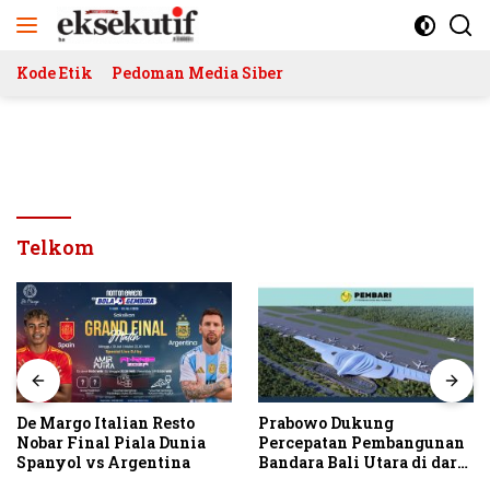
Langsung
ke
konten
Kode Etik
Pedoman Media Siber
Telkom
De Margo Italian Resto
Prabowo Dukung
Nobar Final Piala Dunia
Percepatan Pembangunan
Spanyol vs Argentina
Bandara Bali Utara di darat
Kubutambahan Masuk