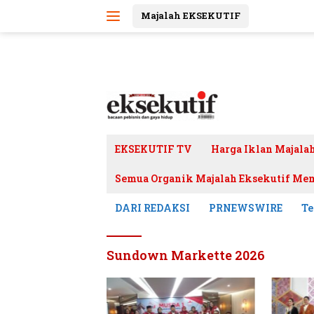
Langsung
Majalah EKSEKUTIF
ke
konten
EKSEKUTIF TV
Harga Iklan Majala
Semua Organik Majalah Eksekutif Mem
DARI REDAKSI
PRNEWSWIRE
Te
Sundown Markette 2026