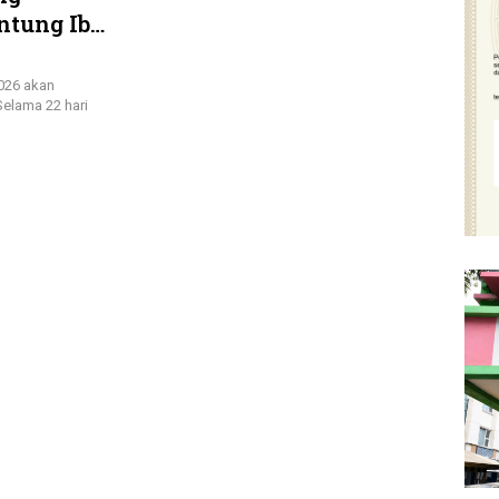
ntung Ibu
026 akan
elama 22 hari