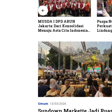
Media Network
MUSDA I DPD ARUN
Puspa N
RTOTEL Suites
Jakarta: Dari Konsolidasi
Perkuat
quila) Bandung
Menuju Asta Cita Indonesia
Lindung
Emas 2045
Indones
Umum
13/03/2026
Sundown Markette Jadi Rua