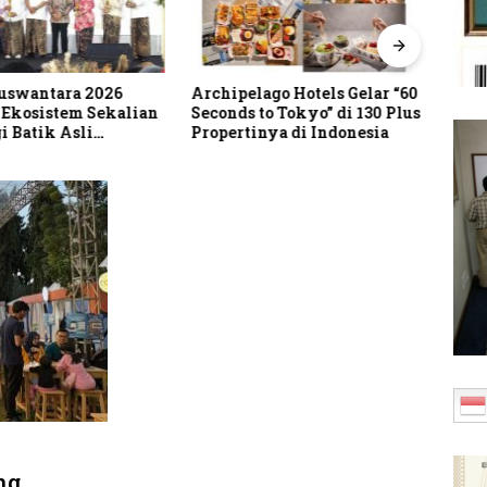
uswantara 2026
Archipelago Hotels Gelar “60
Meng
 Ekosistem Sekalian
Seconds to Tokyo” di 130 Plus
Indo
i Batik Asli
Propertinya di Indonesia
Teka
ia
Berc
ng