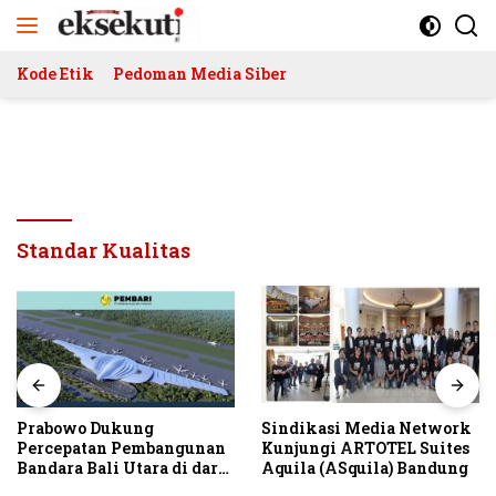
Langsung
ke
konten
Kode Etik
Pedoman Media Siber
Standar Kualitas
Prabowo Dukung
Sindikasi Media Network
Percepatan Pembangunan
Kunjungi ARTOTEL Suites
Bandara Bali Utara di darat
Aquila (ASquila) Bandung
Kubutambahan Masuk