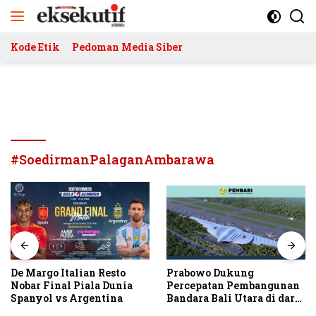
Langsung
ke
konten
Kode Etik
Pedoman Media Siber
#SoedirmanPalaganAmbarawa
De Margo Italian Resto
Prabowo Dukung
Nobar Final Piala Dunia
Percepatan Pembangunan
Spanyol vs Argentina
Bandara Bali Utara di darat
Kubutambahan Masuk