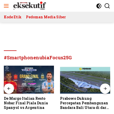
Langsung
ke
konten
Kode Etik
Pedoman Media Siber
#SmartphonenubiaFocus25G
De Margo Italian Resto
Prabowo Dukung
Nobar Final Piala Dunia
Percepatan Pembangunan
Spanyol vs Argentina
Bandara Bali Utara di darat
Kubutambahan Masuk