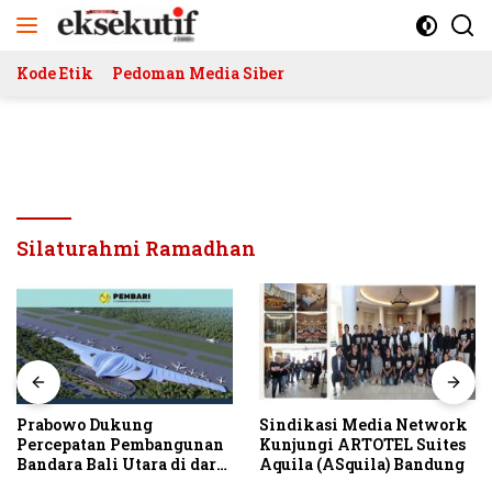
Langsung
ke
konten
Kode Etik
Pedoman Media Siber
Silaturahmi Ramadhan
Prabowo Dukung
Sindikasi Media Network
Percepatan Pembangunan
Kunjungi ARTOTEL Suites
Bandara Bali Utara di darat
Aquila (ASquila) Bandung
Kubutambahan Masuk