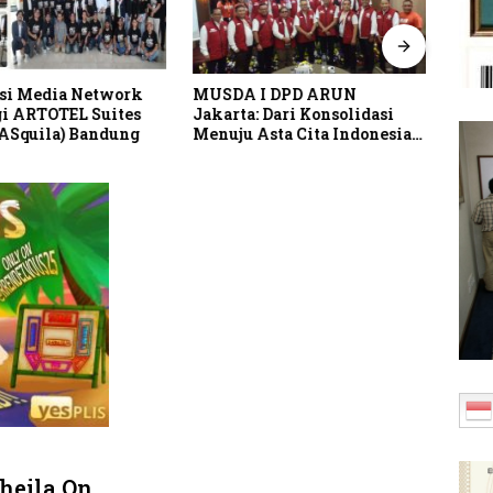
si Media Network
MUSDA I DPD ARUN
Pusp
i ARTOTEL Suites
Jakarta: Dari Konsolidasi
Perk
(ASquila) Bandung
Menuju Asta Cita Indonesia
Lind
Emas 2045
Indo
heila On