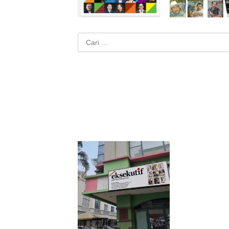
Cari
untuk: