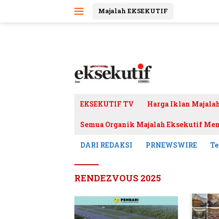
Langsung
Majalah EKSEKUTIF
ke
konten
EKSEKUTIF TV
Harga Iklan Majala
Semua Organik Majalah Eksekutif Mem
DARI REDAKSI
PRNEWSWIRE
Te
RENDEZVOUS 2025