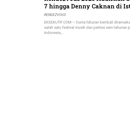
7 hingga Denny Caknan di Is
Senayan, 9 Agustus Mendat
RENDEZVOUS
EKSEKUTIF.COM — Dunia hiburan kembali diramaika
salah satu festival musik dan pentas seni tahunan p
Indonesia,…