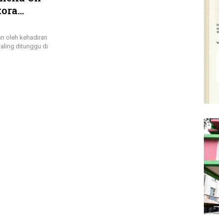
tora
ang
n oleh kehadiran
aling ditunggu di