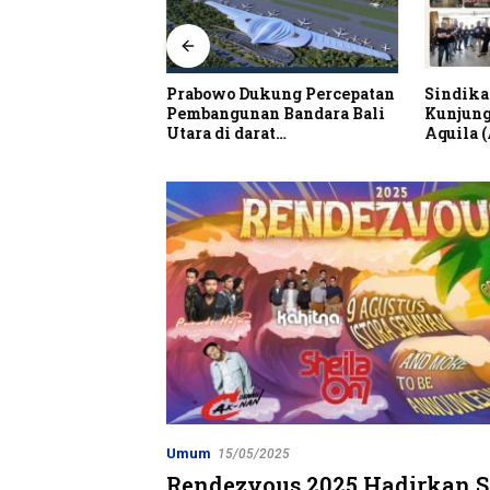
alian Resto Nobar
Prabowo Dukung Percepatan
Sindika
 Dunia Spanyol vs
Pembangunan Bandara Bali
Kunjung
Utara di darat
Aquila 
Kubutambahan Masuk Jalur
Strategis
Umum
15/05/2025
Rendezvous 2025 Hadirkan S