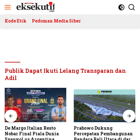
Langsung
ke
konten
Kode Etik
Pedoman Media Siber
Publik Dapat Ikuti Lelang Transparan dan
Adil
De Margo Italian Resto
Prabowo Dukung
Nobar Final Piala Dunia
Percepatan Pembangunan
Spanyol vs Argentina
Bandara Bali Utara di darat