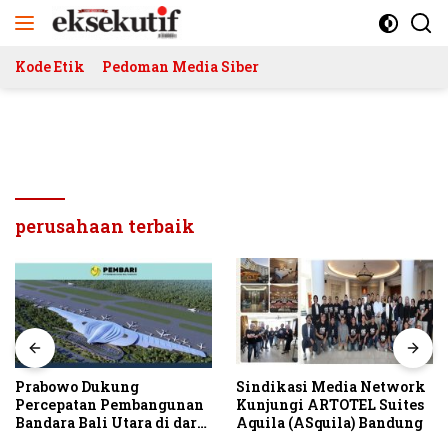
Langsung
ke
konten
Kode Etik
Pedoman Media Siber
perusahaan terbaik
Prabowo Dukung
Sindikasi Media Network
Percepatan Pembangunan
Kunjungi ARTOTEL Suites
Bandara Bali Utara di darat
Aquila (ASquila) Bandung
Kubutambahan Masuk