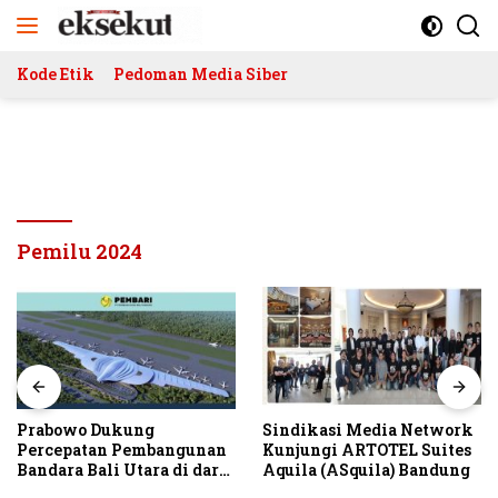
Langsung
ke
konten
Kode Etik
Pedoman Media Siber
Pemilu 2024
Prabowo Dukung
Sindikasi Media Network
Percepatan Pembangunan
Kunjungi ARTOTEL Suites
Bandara Bali Utara di darat
Aquila (ASquila) Bandung
Kubutambahan Masuk