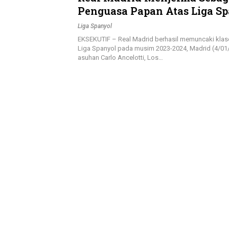
Penguasa Papan Atas Liga S
2023-2024, Ancelotti Tekank
Liga Spanyol
Kebutuhan Konsistensi
EKSEKUTIF – Real Madrid berhasil memuncaki kla
Liga Spanyol pada musim 2023-2024, Madrid (4/01
asuhan Carlo Ancelotti, Los…