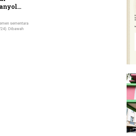
panyol
an
semen sementara
/24). Dibawah