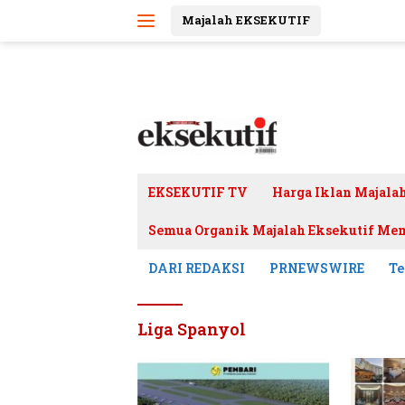
Langsung
Majalah EKSEKUTIF
ke
konten
EKSEKUTIF TV
Harga Iklan Majala
Semua Organik Majalah Eksekutif Mem
DARI REDAKSI
PRNEWSWIRE
Te
Liga Spanyol