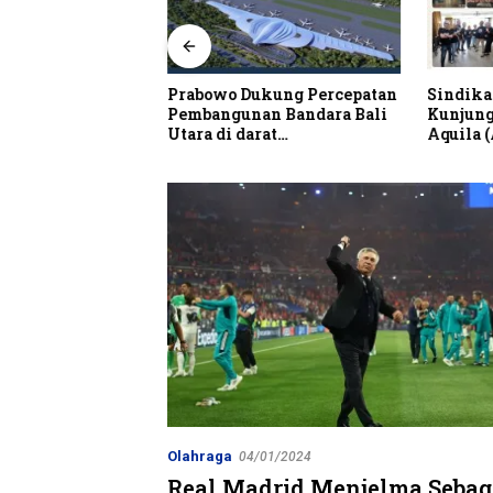
alian Resto Nobar
Prabowo Dukung Percepatan
Sindika
 Dunia Spanyol vs
Pembangunan Bandara Bali
Kunjung
Utara di darat
Aquila 
Kubutambahan Masuk Jalur
Strategis
Olahraga
04/01/2024
Real Madrid Menjelma Sebag