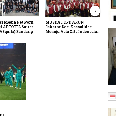
si Media Network
MUSDA I DPD ARUN
Pusp
i ARTOTEL Suites
Jakarta: Dari Konsolidasi
Perk
(ASquila) Bandung
Menuju Asta Cita Indonesia
Lind
Emas 2045
Indo
ai