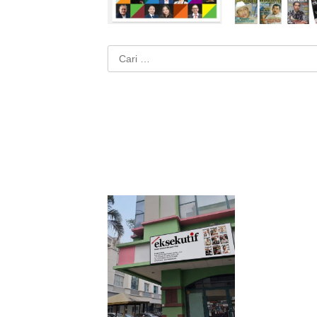
Cari
untuk: