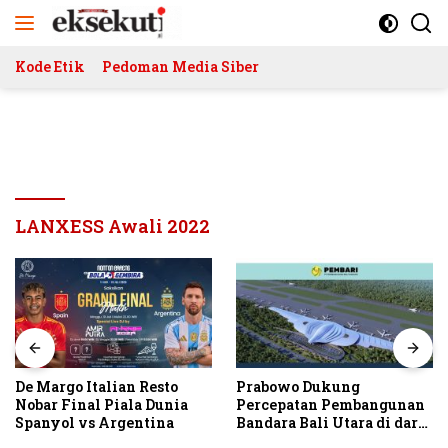
Langsung
ke
konten
Kode Etik
Pedoman Media Siber
LANXESS Awali 2022
De Margo Italian Resto
Prabowo Dukung
Nobar Final Piala Dunia
Percepatan Pembangunan
Spanyol vs Argentina
Bandara Bali Utara di darat
Kubutambahan Masuk