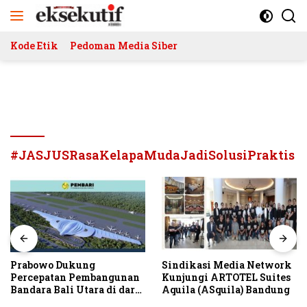
Langsung
ke
konten
Kode Etik
Pedoman Media Siber
#JASJUSRasaKelapaMudaJadiSolusiPraktis
Prabowo Dukung
Sindikasi Media Network
Percepatan Pembangunan
Kunjungi ARTOTEL Suites
Bandara Bali Utara di darat
Aquila (ASquila) Bandung
Kubutambahan Masuk