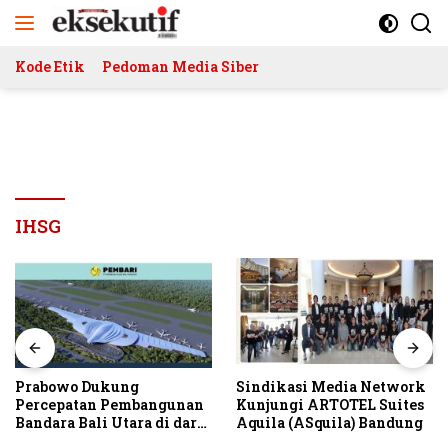
Langsung
ke
konten
Kode Etik
Pedoman Media Siber
IHSG
Prabowo Dukung
Sindikasi Media Network
Percepatan Pembangunan
Kunjungi ARTOTEL Suites
Bandara Bali Utara di darat
Aquila (ASquila) Bandung
Kubutambahan Masuk