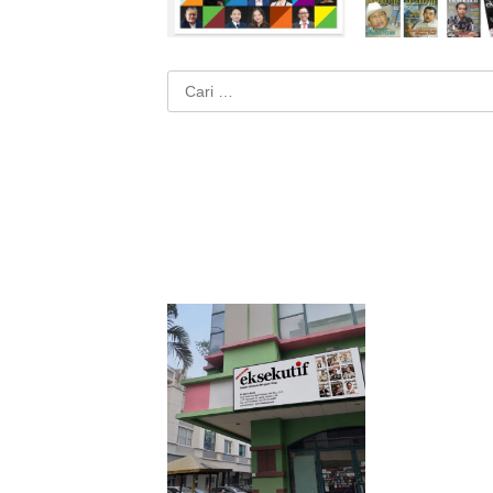
Cari
untuk: