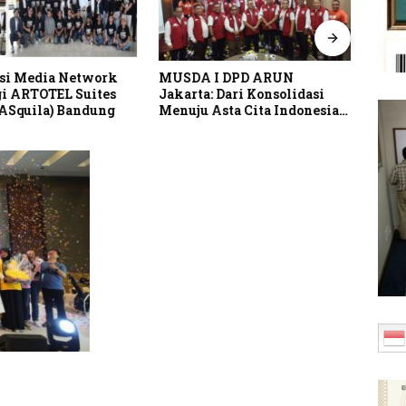
si Media Network
MUSDA I DPD ARUN
Pusp
i ARTOTEL Suites
Jakarta: Dari Konsolidasi
Perk
(ASquila) Bandung
Menuju Asta Cita Indonesia
Lind
Emas 2045
Indo