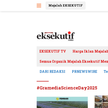
Langsung
Majalah EKSEKUTIF
ke
konten
EKSEKUTIF TV
Harga Iklan Majala
Semua Organik Majalah Eksekutif Mem
DARI REDAKSI
PRNEWSWIRE
Te
#GramediaScienceDay2025