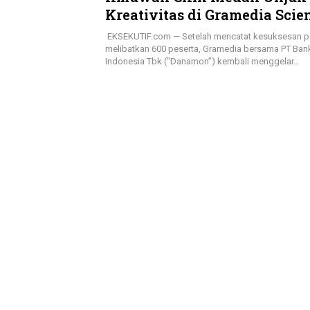
Kreativitas di Gramedia Scie
2025 bersama Danamon
EKSEKUTIF.com — Setelah mencatat kesuksesan 
melibatkan 600 peserta, Gramedia bersama PT Ba
Indonesia Tbk (“Danamon”) kembali menggelar…