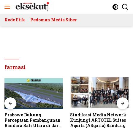
Langsung
ke
konten
Kode Etik
Pedoman Media Siber
farmasi
Prabowo Dukung
Sindikasi Media Network
Percepatan Pembangunan
Kunjungi ARTOTEL Suites
Bandara Bali Utara di darat
Aquila (ASquila) Bandung
Kubutambahan Masuk