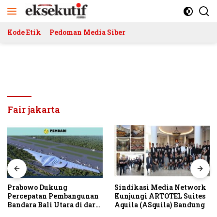
Langsung
ke
konten
Kode Etik
Pedoman Media Siber
Fair jakarta
Prabowo Dukung
Sindikasi Media Network
Percepatan Pembangunan
Kunjungi ARTOTEL Suites
Bandara Bali Utara di darat
Aquila (ASquila) Bandung
Kubutambahan Masuk