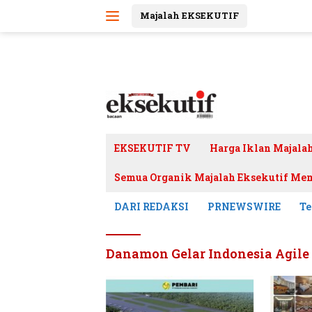
Langsung
Majalah EKSEKUTIF
ke
konten
EKSEKUTIF TV
Harga Iklan Majala
Semua Organik Majalah Eksekutif Mem
DARI REDAKSI
PRNEWSWIRE
Te
Danamon Gelar Indonesia Agile