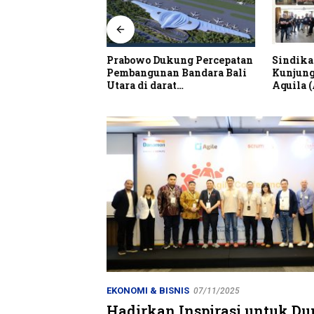
alian Resto Nobar
Prabowo Dukung Percepatan
Sindika
 Dunia Spanyol vs
Pembangunan Bandara Bali
Kunjung
Utara di darat
Aquila 
Kubutambahan Masuk Jalur
Strategis
EKONOMI & BISNIS
07/11/2025
Hadirkan Inspirasi untuk Du