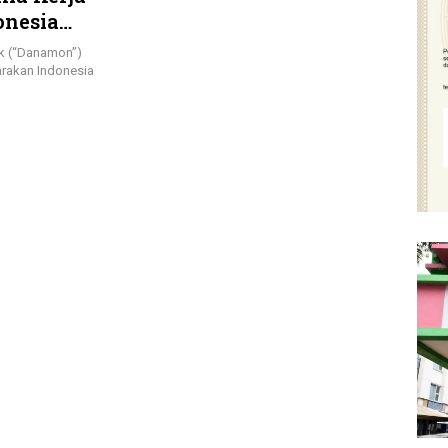
onesia
k (“Danamon”)
arakan Indonesia