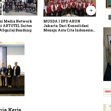
si Media Network
MUSDA I DPD ARUN
Pusp
i ARTOTEL Suites
Jakarta: Dari Konsolidasi
Perk
(ASquila) Bandung
Menuju Asta Cita Indonesia
Lind
Emas 2045
Indo
nia Kerja