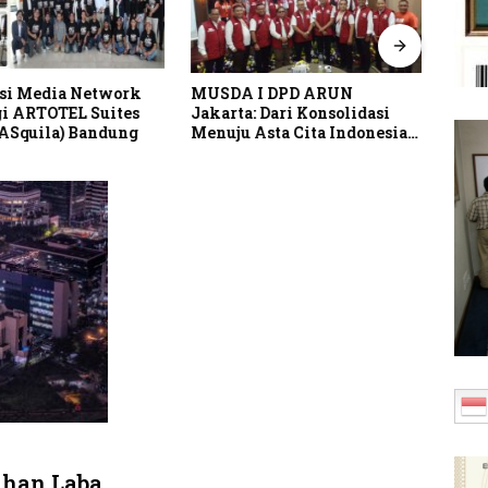
si Media Network
MUSDA I DPD ARUN
Pusp
i ARTOTEL Suites
Jakarta: Dari Konsolidasi
Perk
(ASquila) Bandung
Menuju Asta Cita Indonesia
Lind
Emas 2045
Indo
han Laba