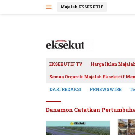
Langsung
Majalah EKSEKUTIF
ke
konten
EKSEKUTIF TV
Harga Iklan Majala
Semua Organik Majalah Eksekutif Mem
DARI REDAKSI
PRNEWSWIRE
Te
Danamon Catatkan Pertumbuha