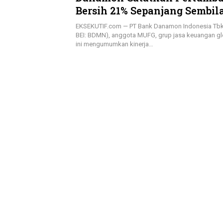
Bersih 21% Sepanjang Sembil
Pertama 2025
EKSEKUTIF.com — PT Bank Danamon Indonesia Tbk
BEI: BDMN), anggota MUFG, grup jasa keuangan glo
ini mengumumkan kinerja…