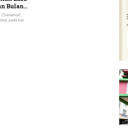
an Bulan
 (“Danamon”,
bal, pada hari