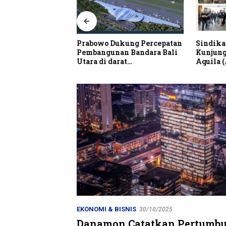
alian Resto Nobar
Prabowo Dukung Percepatan
Sindika
 Dunia Spanyol vs
Pembangunan Bandara Bali
Kunjung
Utara di darat
Aquila 
Kubutambahan Masuk Jalur
Strategis
EKONOMI & BISNIS
30/10/2025
Danamon Catatkan Pertumbu