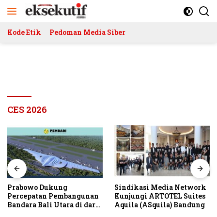
Langsung
ke
konten
Kode Etik
Pedoman Media Siber
CES 2026
Prabowo Dukung
Sindikasi Media Network
Percepatan Pembangunan
Kunjungi ARTOTEL Suites
Bandara Bali Utara di darat
Aquila (ASquila) Bandung
Kubutambahan Masuk