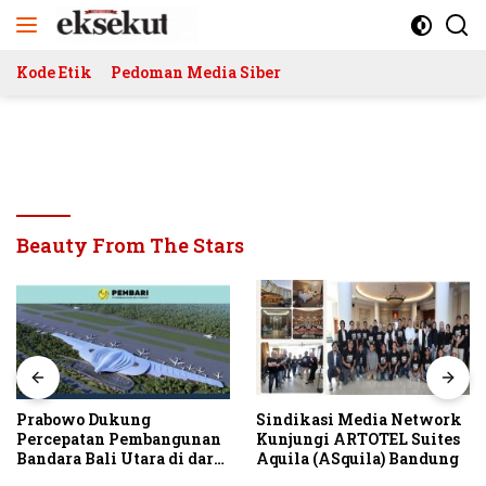
Langsung
ke
konten
Kode Etik
Pedoman Media Siber
Beauty From The Stars
Prabowo Dukung
Sindikasi Media Network
Percepatan Pembangunan
Kunjungi ARTOTEL Suites
Bandara Bali Utara di darat
Aquila (ASquila) Bandung
Kubutambahan Masuk