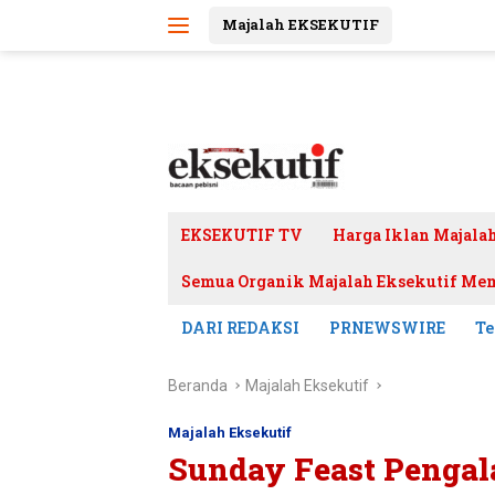
Langsung
Majalah EKSEKUTIF
ke
konten
EKSEKUTIF TV
Harga Iklan Majala
Semua Organik Majalah Eksekutif Mem
DARI REDAKSI
PRNEWSWIRE
Te
Beranda
Majalah Eksekutif
Majalah Eksekutif
Sunday Feast Pengal