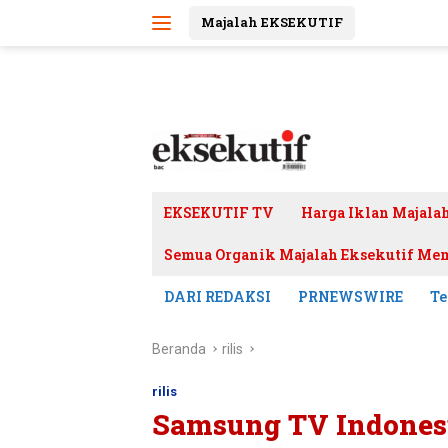
Langsung
Majalah EKSEKUTIF
ke
konten
EKSEKUTIF TV
Harga Iklan Majala
Semua Organik Majalah Eksekutif Mem
DARI REDAKSI
PRNEWSWIRE
Te
Beranda
rilis
rilis
Samsung TV Indonesi