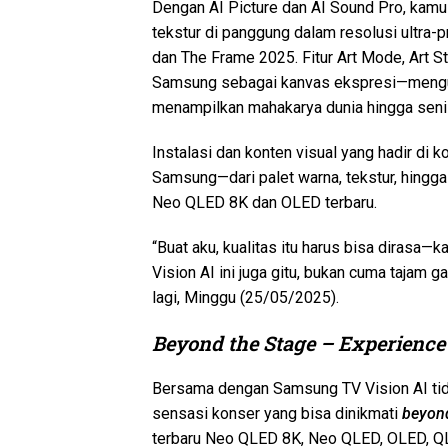
Dengan AI Picture dan AI Sound Pro, kamu
tekstur di panggung dalam resolusi ultra-
dan The Frame 2025. Fitur Art Mode, Art S
Samsung sebagai kanvas ekspresi—menguba
menampilkan mahakarya dunia hingga seni 
Instalasi dan konten visual yang hadir di 
Samsung—dari palet warna, tekstur, hingg
Neo QLED 8K dan OLED terbaru.
“Buat aku, kualitas itu harus bisa dirasa
Vision AI ini juga gitu, bukan cuma tajam 
lagi, Minggu (25/05/2025).
Beyond the Stage – Experience
Bersama dengan Samsung TV Vision AI tid
sensasi konser yang bisa dinikmati
beyond
terbaru Neo QLED 8K, Neo QLED, OLED, Q