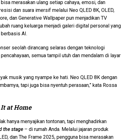
 bisa merasakan ulang setiap cahaya, emosi, dan
presisi dan suara imersif melalui Neo QLED 8K, OLED,
tore, dan Generative Wallpaper pun menjadikan TV
h ruang keluarga menjadi galeri digital personal yang
berbasis AI.
konser seolah dirancang selaras dengan teknologi
a pencahayaan, semua tampil utuh dan mendalam di layar
—kayak musik yang nyampe ke hati. Neo QLED 8K dengan
gambarnya, tapi juga bisa nyentuh perasaan,” kata Rossa
 It at Home
ak hanya menyajikan tontonan, tapi menghadirkan
 the stage
– di rumah Anda. Melalui jajaran produk
LED, dan The Frame 2025, pengguna bisa merasakan