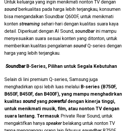
Untuk keluarga yang ingin menikmati nonton TV dengan
sound
berkualitas pada harga lebih terjangkau, konsumen
bisa mengandalkan Soundbar Q600F, untuk menikmati
konten
streaming
sehari-hari dengan kualitas suara kaya
detail. Diperkuat dengan AI Sound,
soundbar
ini mampu
menyesuaikan suara sesuai konten yang ditonton, untuk
memberikan kualitas pengalaman
sound
Q-series dengan
harga yang lebih terjangkau.
Soundbar
B
-Series,
Pilihan untuk Segala Kebutuhan
Selain di lini premium Q-series, Samsung juga
menghadirkan opsi lebih luas melalui
B-series (B750F,
B650F, B450F, dan B400F), yang mampu menghadirkan
kualitas
sound
yang
powerful
dengan kinerja tinggi,
untuk menikmati musik, film, atau nonton TV dengan
suara lantang. Termasuk
Private Rear Sound, untuk
mengaktifkan hanya
speaker
belakang untuk nonton TV
tanpa mengganggu orang lain (khusus
soundbar
B750F,