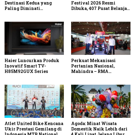
Destinasi Kedua yang
Festival 2026 Resmi
Paling Diminati
Dibuka, 407 Pusat Belanja
Wisatawan Eropa untuk
Serentak Gelar Diskon
Liburan Musim Panas 2026
Hingga 80 Persen
di Asia
Haier Luncurkan Produk
Perkuat Mekanisasi
Inovatif Smart TV-
Pertanian Nasional,
H85M92GUX Series
Mahindra – RMA
Indonesia Hadirkan
Mahindra OJA 3140 untuk
Tingkatkan Produktivitas
Petani Indonesia
Atlet United Bike Kencana
Agoda: Minat Wisata
Ukir Prestasi Gemilang di
Domestik Naik Lebih dari
Indonesia MTB National
4 Kali Lipat Jelang Libur