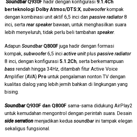
Soundbar
Q930F
hadir dengan konfigurasi
9.1.4Ch
berteknologi Dolby Atmos/DTS:X
,
subwoofer
kompak
dengan kombinasi unit aktif 6,5 inci dan
passive radiator
8
inci, serta
rear speaker
bawaan, untuk menghasilkan suara
lebih menyeluruh, tidak perlu beli tambahan
speaker
.
Adapun
Soundbar
Q800F
juga hadir dengan formasi
kompak,
subwoofer
6,5 inci
active unit
plus
passive radiator
8 inci, dengan konfigurasi
5.1.2Ch
, serta berkemampuan
bass
rendah hingga 34Hz, ditambah fitur Active Voice
Amplifier (AVA)
Pro
untuk pengalaman nonton TV dengan
kualitas dialog yang lebih jernih bahkan di lingkungan yang
bising.
Soundbar
Q930F dan Q800F
sama-sama didukung AirPlay2
untuk kemudahan mengontrol dengan perintah suara. Desain
side serration
menjadikan kedua
soundbar
ini tampak elegan
sekaligus fungsional.