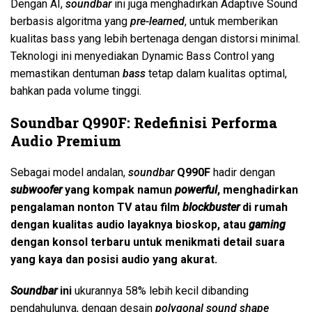
Dengan AI,
soundbar
ini juga menghadirkan Adaptive Sound
berbasis algoritma yang
pre-learned
, untuk memberikan
kualitas bass yang lebih bertenaga dengan distorsi minimal.
Teknologi ini menyediakan Dynamic Bass Control yang
memastikan dentuman
bass
tetap dalam kualitas optimal,
bahkan pada volume tinggi.
Soundbar
Q990F: Redefinisi Performa
Audio Premium
Sebagai model andalan,
soundbar
Q990F
hadir dengan
subwoofer
yang kompak namun
powerful
, menghadirkan
pengalaman nonton TV atau film
blockbuster
di rumah
dengan kualitas audio layaknya bioskop, atau
gaming
dengan konsol terbaru untuk menikmati detail suara
yang kaya dan posisi audio yang akurat.
Soundbar
ini
ukurannya 58% lebih kecil dibanding
pendahulunya, dengan desain
polygonal sound shape