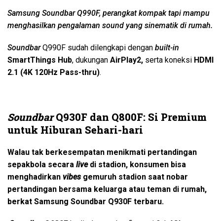
Samsung Soundbar Q990F, perangkat kompak tapi mampu
menghasilkan pengalaman sound yang sinematik di rumah.
Soundbar
Q990F sudah dilengkapi dengan
built-in
SmartThings Hub
, dukungan
AirPlay2
,
serta koneksi
HDMI
2.1 (4K 120Hz Pass-thru)
.
Soundbar
Q930F dan Q800F:
Si
Premium
untuk Hiburan Sehari-hari
Walau tak berkesempatan menikmati pertandingan
sepakbola secara
live
di stadion, konsumen bisa
menghadirkan
vibes
gemuruh stadion saat nobar
pertandingan bersama keluarga atau teman di rumah,
berkat Samsung Soundbar Q930F terbaru.