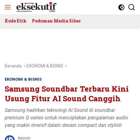
Langsung
ke
konten
Kode Etik
Pedoman Media Siber
Beranda
EKONOMI & BISNIS
EKONOMI & BISNIS
Samsung Soundbar Terbaru Kini
Usung Fitur AI Sound Canggih
Samsung hadirkan teknologi AI Sound di soundbar
premium Q-series untuk menciptakan pengalaman audio
yang makin imersif dalam desain compact dan stylish
Karyoto