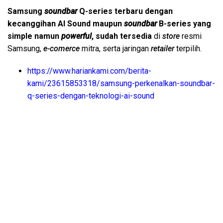
Samsung
soundbar
Q-series terbaru dengan
kecanggihan AI Sound maupun
soundbar
B-series yang
simple namun
powerful
, sudah tersedia
di
store
resmi
Samsung,
e-comerce
mitra, serta jaringan
retailer
terpilih.
https://www.hariankami.com/berita-
kami/23615853318/samsung-perkenalkan-soundbar-
q-series-dengan-teknologi-ai-sound