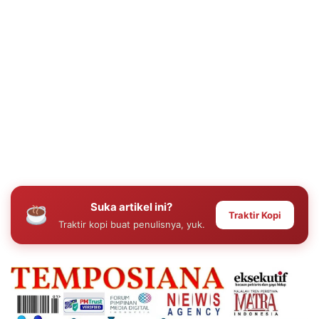
Suka artikel ini?
Traktir Kopi
Traktir kopi buat penulisnya, yuk.