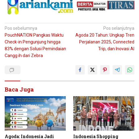
Navigasi
Pos sebelumnya
Pos selanjutnya
PouchNATION Pangkas Waktu
Agoda 20 Tahun: Ungkap Tren
pos
Check-in Pengunjung hingga
Perjalanan 2025, Connected
83% dengan Solusi Pemindaian
Trip, dan Inovasi AI
Cangg ih dari Zebra
Baca Juga
Agoda: Indonesia Jadi
Indonesia Shopping