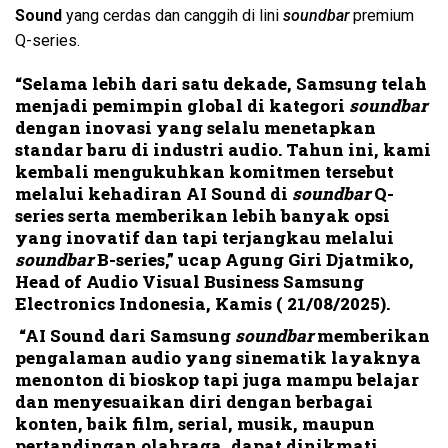
Sound
yang cerdas dan canggih di lini
soundbar
premium
Q-series.
“
Selama lebih dari satu dekade, Samsung telah
menjadi pemimpin global di kategori
soundbar
dengan inovasi yang selalu menetapkan
standar baru di industri audio. Tahun ini, kami
kembali mengukuhkan komitmen tersebut
melalui kehadiran AI Sound di
soundbar
Q-
s
eries serta memberikan lebih banyak opsi
yang inovatif dan tapi terjangkau melalui
soundbar
B-
s
eries
,”
ucap Agung Giri Djatmiko,
Head of Audio Visual Business Samsung
Electronics Indonesia
, Kamis ( 21/08/2025).
“
AI Sound dari Samsung
s
oundbar
memberikan
pengalaman audio yang sinematik layaknya
menonton di bioskop tapi juga mampu belajar
dan menyesuaikan diri dengan berbagai
konten, baik film, serial, musik, maupun
pertandingan olahraga, dapat dinikmati