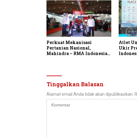
Perkuat Mekanisasi
Atlet U
Pertanian Nasional,
Ukir Pr
Mahindra – RMA Indonesia
Indones
Hadirkan Mahindra OJA
Champio
3140 untuk Tingkatkan
Produktivitas Petani
Indonesia
Tinggalkan Balasan
Alamat email Anda tidak akan dipublikasikan.
R