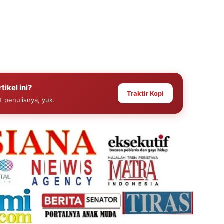
tikel ini?
Traktir Kopi
at penulisnya, yuk.