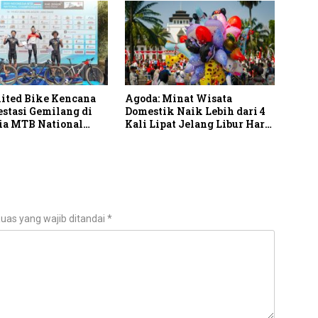
nited Bike Kencana
Agoda: Minat Wisata
estasi Gemilang di
Domestik Naik Lebih dari 4
ia MTB National
Kali Lipat Jelang Libur Hari
nship 2026
Kemerdekaan
uas yang wajib ditandai
*