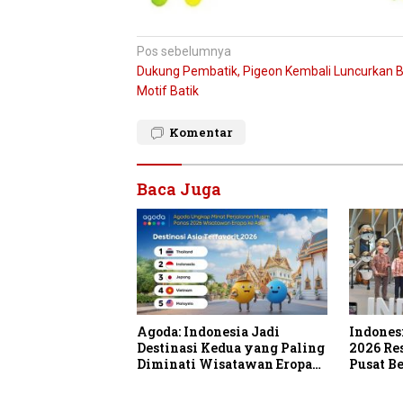
Navigasi
Pos sebelumnya
Dukung Pembatik, Pigeon Kembali Luncurkan B
pos
Motif Batik
Komentar
Baca Juga
Agoda: Indonesia Jadi
Indones
Destinasi Kedua yang Paling
2026 Re
Diminati Wisatawan Eropa
Pusat Be
untuk Liburan Musim Panas
Diskon 
2026 di Asia