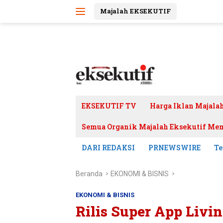
Langsung
Majalah EKSEKUTIF
ke
konten
EKSEKUTIF TV
Harga Iklan Majala
Semua Organik Majalah Eksekutif Mem
DARI REDAKSI
PRNEWSWIRE
Te
Beranda
EKONOMI & BISNIS
EKONOMI & BISNIS
Rilis Super App Livi