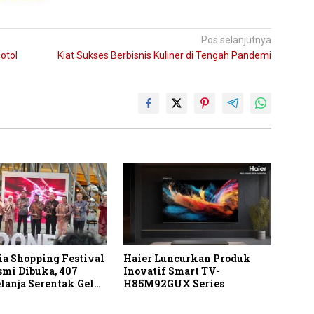
Pos selanjutnya
otol
Kiat Sukses Berbisnis Kuliner di Tengah Pandemi
ia Shopping Festival
Haier Luncurkan Produk
smi Dibuka, 407
Inovatif Smart TV-
lanja Serentak Gelar
H85M92GUX Series
Hingga 80 Persen