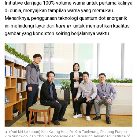
Initiative dan juga 100% volume warna untuk pertama kalinya
di dunia, menyajikan tampilan warna yang memukau.
Menariknya, penggunaan teknologi quantum dot anorganik
ini melindungi layar dari
burn-in
untuk memastikan kualitas
gambar yang konsisten seiring berjalannya waktu.
▲ (Dari kiri ke kanan) Kim Kwang-Hee, Dr. Kim Taehyung, Dr. Jang Eunjoo,
Kim Sungwoo, dan Choi Seon-Myeong dari Samsung Advanced Institute of