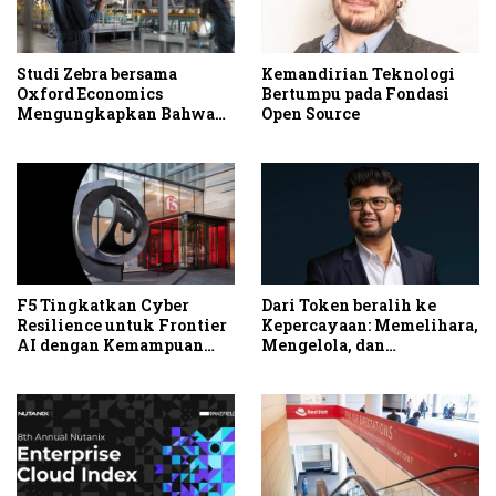
Studi Zebra bersama
Kemandirian Teknologi
Oxford Economics
Bertumpu pada Fondasi
Mengungkapkan Bahwa
Open Source
Modernisasi Workflow di
Frontline Membuka
Peluang Peningkatan
Produktivitas dan
Profitabilitas
F5 Tingkatkan Cyber
Dari Token beralih ke
Resilience untuk Frontier
Kepercayaan: Memelihara,
AI dengan Kemampuan
Mengelola, dan
Fleet Management Baru
Mengamankan AI ke
Tahap Produksi