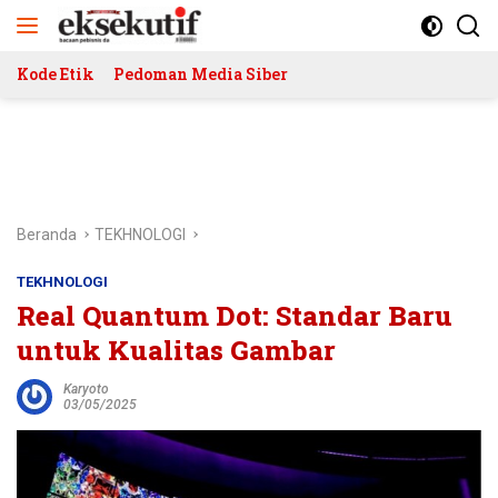
Langsung
ke
konten
Kode Etik
Pedoman Media Siber
Beranda
TEKHNOLOGI
TEKHNOLOGI
Real Quantum Dot: Standar Baru
untuk Kualitas Gambar
Karyoto
03/05/2025