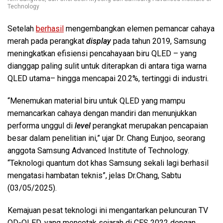
Technology
Setelah
berhasil
mengembangkan elemen pemancar cahaya
merah pada perangkat
display
pada tahun 2019, Samsung
meningkatkan efisiensi pencahayaan biru QLED – yang
dianggap paling sulit untuk diterapkan di antara tiga warna
QLED utama
– hingga mencapai 20.2%, tertinggi di industri.
“Menemukan material biru untuk QLED yang mampu
memancarkan cahaya dengan mandiri dan menunjukkan
performa unggul di
level
perangkat merupakan pencapaian
besar dalam penelitian ini,” ujar Dr. Chang Eunjoo, seorang
anggota Samsung Advanced Institute of Technology.
“Teknologi quantum dot khas Samsung sekali lagi berhasil
mengatasi hambatan teknis”, jelas Dr.Chang, Sabtu
(03/05/2025).
Kemajuan pesat teknologi ini mengantarkan peluncuran TV
QD-OLED, yang mencetak sejarah di CES 2022 dengan