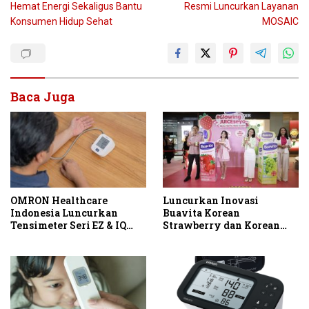
Hemat Energi Sekaligus Bantu
Resmi Luncurkan Layanan
Konsumen Hidup Sehat
MOSAIC
Baca Juga
OMRON Healthcare
Luncurkan Inovasi
Indonesia Luncurkan
Buavita Korean
Tensimeter Seri EZ & IQ
Strawberry dan Korean
untuk Dorong Pencegahan
Muscat Grape, Buavita
Hipertensi dan Stroke
Hadirkan Keseruan Beauty
Sejak Dini
Padel Pertama di Dalam
Mall