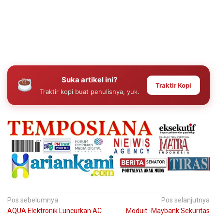
Suka artikel ini?
Traktir Kopi
Traktir kopi buat penulisnya, yuk.
Navigasi
Pos sebelumnya
Pos selanjutnya
AQUA Elektronik Luncurkan AC
Moduit -Maybank Sekuritas
pos