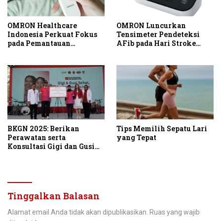
OMRON Healthcare
OMRON Luncurkan
Indonesia Perkuat Fokus
Tensimeter Pendeteksi
pada Pemantauan
AFib pada Hari Stroke
Kesehatan melalui
Sedunia
Peluncuran Termometer
Tanpa Kontak
BKGN 2025: Berikan
Tips Memilih Sepatu Lari
Perawatan serta
yang Tepat
Konsultasi Gigi dan Gusi
Gratis ke 28.000
Masyarakat Indonesia
Tinggalkan Balasan
Alamat email Anda tidak akan dipublikasikan.
Ruas yang wajib