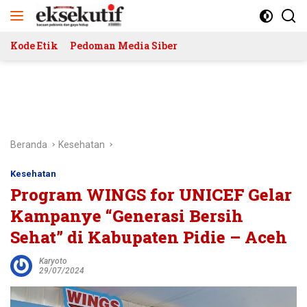
Langsung
ke
konten
Kode Etik
Pedoman Media Siber
Beranda
Kesehatan
Kesehatan
Program WINGS for UNICEF Gelar
Kampanye “Generasi Bersih
Sehat” di Kabupaten Pidie – Aceh
Karyoto
29/07/2024