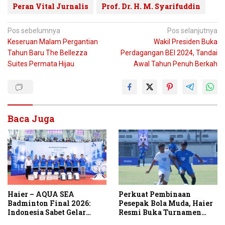
Peran Vital Jurnalis
Prof. Dr. H. M. Syarifuddin
Navigasi
Pos sebelumnya
Pos selanjutnya
Keseruan Malam Pergantian
Wakil Presiden Buka
pos
Tahun Baru The Bellezza
Perdagangan BEI 2024, Tandai
Suites Permata Hijau
Awal Tahun Penuh Berkah
Baca Juga
Haier – AQUA SEA
Perkuat Pembinaan
Badminton Final 2026:
Pesepak Bola Muda, Haier
Indonesia Sabet Gelar
Resmi Buka Turnamen
Juara dari Vietnam
Haier Cup Indonesia 2026