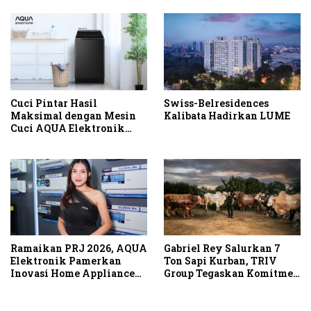
Cuci Pintar Hasil
Swiss-Belresidences
Maksimal dengan Mesin
Kalibata Hadirkan LUME
Cuci AQUA Elektronik
Berteknologi AI
Ramaikan PRJ 2026, AQUA
Gabriel Rey Salurkan 7
Elektronik Pamerkan
Ton Sapi Kurban, TRIV
Inovasi Home Appliance
Group Tegaskan Komitmen
dan Tebar Promo Cashback
Sosial di Momentum Idul
Adha