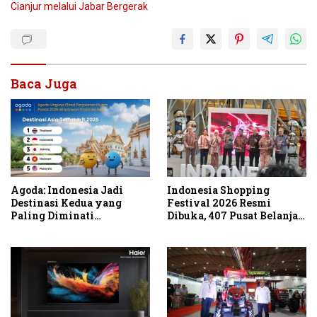
Cianjur melalui Jabar Bergerak
Baca Juga
Agoda: Indonesia Jadi
Indonesia Shopping
Destinasi Kedua yang
Festival 2026 Resmi
Paling Diminati
Dibuka, 407 Pusat Belanja
Wisatawan Eropa untuk
Serentak Gelar Diskon
Liburan Musim Panas 2026
Hingga 80 Persen
di Asia