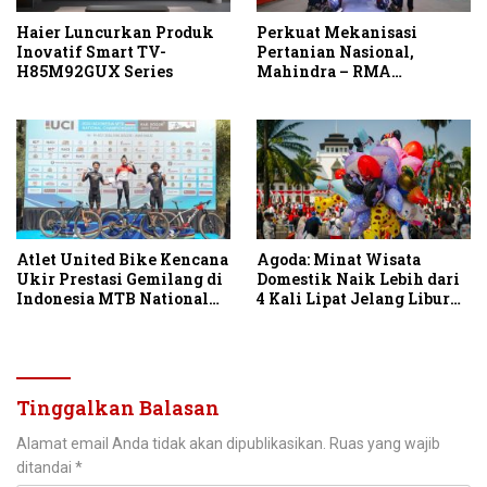
Haier Luncurkan Produk
Perkuat Mekanisasi
Inovatif Smart TV-
Pertanian Nasional,
H85M92GUX Series
Mahindra – RMA
Indonesia Hadirkan
Mahindra OJA 3140 untuk
Tingkatkan Produktivitas
Petani Indonesia
Atlet United Bike Kencana
Agoda: Minat Wisata
Ukir Prestasi Gemilang di
Domestik Naik Lebih dari
Indonesia MTB National
4 Kali Lipat Jelang Libur
Championship 2026
Hari Kemerdekaan
Tinggalkan Balasan
Alamat email Anda tidak akan dipublikasikan.
Ruas yang wajib
ditandai
*