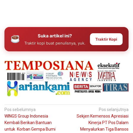
Suka artikel ini?
Traktir Kopi
Traktir kopi buat penulisnya, yuk.
Navigasi
Pos sebelumnya
Pos selanjutnya
WINGS Group Indonesia
Sekjen Kemensos Apresiasi
pos
Kembali Berikan Bantuan
Kinerja PT Pos Dalam
untuk Korban Gempa Bumi
Menyalurkan Tiga Bansos