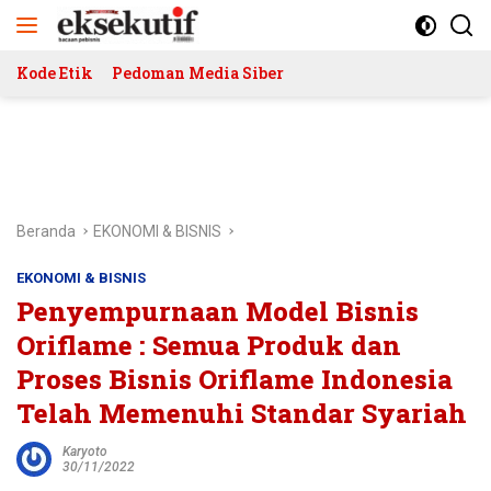
Langsung
ke
konten
Kode Etik
Pedoman Media Siber
Beranda
EKONOMI & BISNIS
EKONOMI & BISNIS
Penyempurnaan Model Bisnis
Oriflame : Semua Produk dan
Proses Bisnis Oriflame Indonesia
Telah Memenuhi Standar Syariah
Karyoto
30/11/2022