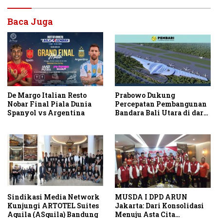
Baca Juga
De Margo Italian Resto
Prabowo Dukung
Nobar Final Piala Dunia
Percepatan Pembangunan
Spanyol vs Argentina
Bandara Bali Utara di darat
Kubutambahan Masuk
Jalur Strategis
Sindikasi Media Network
MUSDA I DPD ARUN
Kunjungi ARTOTEL Suites
Jakarta: Dari Konsolidasi
Aquila (ASquila) Bandung
Menuju Asta Cita