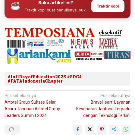
Suka artikel ini?
Traktir Kopi
Traktir kopi buat penulisnya, yuk.
#IntlDayofEducation2025 #SDG4
#PATAIndonesiaChapter
Navigasi
Pos sebelumnya
Pos selanjutnya
Artotel Group Sukses Gelar
BraveHeart: Layanan
pos
Acara Tahunan Artotel Group
Kesehatan Jantung Terpadu
Leaders Summit 2024
dengan Teknologi Terkini