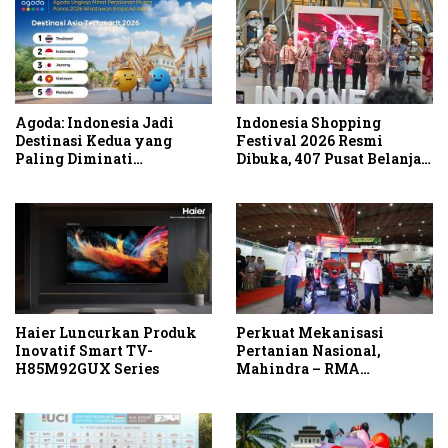
Agoda: Indonesia Jadi
Indonesia Shopping
Destinasi Kedua yang
Festival 2026 Resmi
Paling Diminati
Dibuka, 407 Pusat Belanja
Wisatawan Eropa untuk
Serentak Gelar Diskon
Liburan Musim Panas 2026
Hingga 80 Persen
di Asia
Haier Luncurkan Produk
Perkuat Mekanisasi
Inovatif Smart TV-
Pertanian Nasional,
H85M92GUX Series
Mahindra – RMA
Indonesia Hadirkan
Mahindra OJA 3140 untuk
Tingkatkan Produktivitas
Petani Indonesia