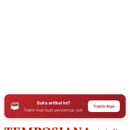
Suka artikel ini?
Traktir Kopi
Traktir kopi buat penulisnya, yuk.