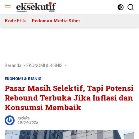
Langsung
ke
konten
Kode Etik
Pedoman Media Siber
Beranda
EKONOMI & BISNIS
EKONOMI & BISNIS
Pasar Masih Selektif, Tapi Potensi
Rebound Terbuka Jika Inflasi dan
Konsumsi Membaik
Redaksi
10/04/2025