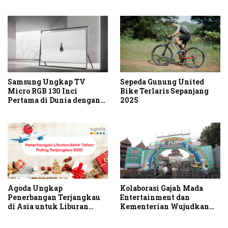
Muscat Grape, Buavita
Hadirkan Keseruan Beauty
Padel Pertama di Dalam
Mall
Samsung Ungkap TV
Sepeda Gunung United
Micro RGB 130 Inci
Bike Terlaris Sepanjang
Pertama di Dunia dengan
2025
Warna Terbaru dan Desain
Berani
Agoda Ungkap
Kolaborasi Gajah Mada
Penerbangan Terjangkau
Entertainment dan
di Asia untuk Liburan
Kementerian Wujudkan
Akhir Tahun: Rute
Festival Kopling 2025
Internasional dari