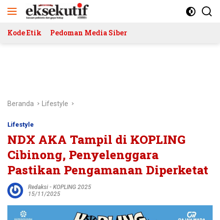
Langsung
ke
konten
Kode Etik
Pedoman Media Siber
Beranda
Lifestyle
Lifestyle
NDX AKA Tampil di KOPLING
Cibinong, Penyelenggara
Pastikan Pengamanan Diperketat
Redaksi
-
KOPLING 2025
15/11/2025