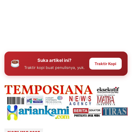
Suka artikel ini?
Traktir Kopi
Traktir kopi buat penulisnya, yuk.