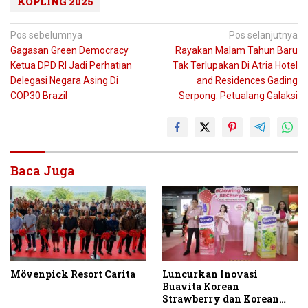
KOPLING 2025
Navigasi
Pos sebelumnya
Pos selanjutnya
Gagasan Green Democracy
Rayakan Malam Tahun Baru
pos
Ketua DPD RI Jadi Perhatian
Tak Terlupakan Di Atria Hotel
Delegasi Negara Asing Di
and Residences Gading
COP30 Brazil
Serpong: Petualang Galaksi
Baca Juga
Mövenpick Resort Carita
Luncurkan Inovasi
Buavita Korean
Strawberry dan Korean