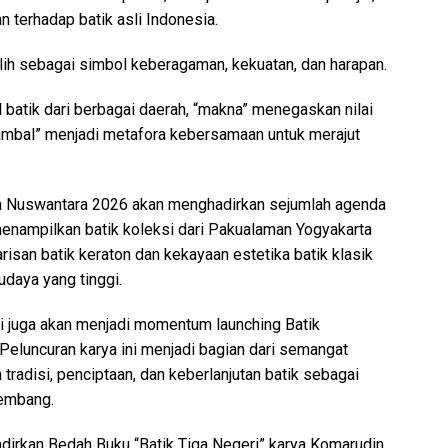
 terhadap batik asli Indonesia.
ih sebagai simbol keberagaman, kekuatan, dan harapan.
batik dari berbagai daerah, “makna” menegaskan nilai
 “tambal” menjadi metafora kebersamaan untuk merajut
a Nuswantara 2026 akan menghadirkan sejumlah agenda
menampilkan batik koleksi dari Pakualaman Yogyakarta
san batik keraton dan kekayaan estetika batik klasik
budaya yang tinggi.
i juga akan menjadi momentum launching Batik
eluncuran karya ini menjadi bagian dari semangat
disi, penciptaan, dan keberlanjutan batik sebagai
kembang.
irkan Bedah Buku “Batik Tiga Negeri” karya Komarudin