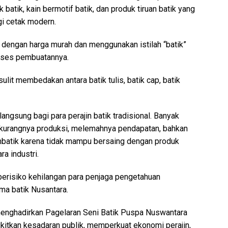
 batik, kain bermotif batik, dan produk tiruan batik yang
i cetak modern.
 dengan harga murah dan menggunakan istilah “batik”
oses pembuatannya.
lit membedakan antara batik tulis, batik cap, batik
gsung bagi para perajin batik tradisional. Banyak
rkurangnya produksi, melemahnya pendapatan, bahkan
batik karena tidak mampu bersaing dengan produk
ra industri.
a berisiko kehilangan para penjaga pengetahuan
ama batik Nusantara.
menghadirkan Pagelaran Seni Batik Puspa Nuswantara
kitkan kesadaran publik, memperkuat ekonomi perajin,