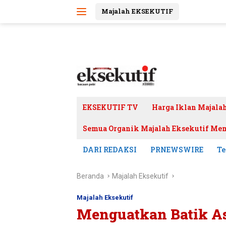
Langsung
Majalah EKSEKUTIF
ke
konten
EKSEKUTIF TV
Harga Iklan Majala
Semua Organik Majalah Eksekutif Mem
DARI REDAKSI
PRNEWSWIRE
Te
Beranda
Majalah Eksekutif
Majalah Eksekutif
Menguatkan Batik As