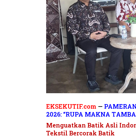
EKSEKUTIF.com
—
PAMERAN
2026: “RUPA ΜΑΚΝΑ ΤAMB
Menguatkan Batik Asli Indon
Tekstil Bercorak Batik