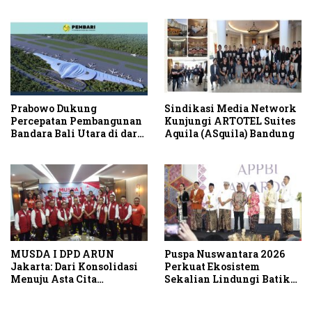
Wisatawan Eropa untuk
Liburan Musim Panas 2026
di Asia
Prabowo Dukung
Sindikasi Media Network
Percepatan Pembangunan
Kunjungi ARTOTEL Suites
Bandara Bali Utara di darat
Aquila (ASquila) Bandung
Kubutambahan Masuk
Jalur Strategis
MUSDA I DPD ARUN
Puspa Nuswantara 2026
Jakarta: Dari Konsolidasi
Perkuat Ekosistem
Menuju Asta Cita
Sekalian Lindungi Batik
Indonesia Emas 2045
Asli Indonesia