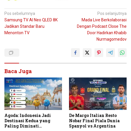
Navigasi
Pos sebelumnya
Pos selanjutnya
Samsung TV AI Neo QLED 8K
Mada Live Berkolaborasi
pos
Jadikan Standar Baru
Dengan Podcast Close The
Menonton TV
Door Hadirkan Khabib
Nurmagomedov
Baca Juga
Agoda: Indonesia Jadi
De Margo Italian Resto
Destinasi Kedua yang
Nobar Final Piala Dunia
Paling Diminati
Spanyol vs Argentina