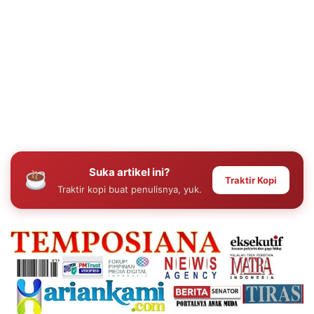
Suka artikel ini?
Traktir Kopi
Traktir kopi buat penulisnya, yuk.