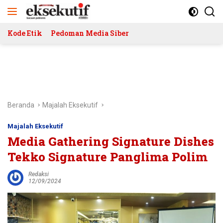
Langsung
ke
konten
Kode Etik
Pedoman Media Siber
Beranda
Majalah Eksekutif
Majalah Eksekutif
Media Gathering Signature Dishes
Tekko Signature Panglima Polim
Redaksi
12/09/2024