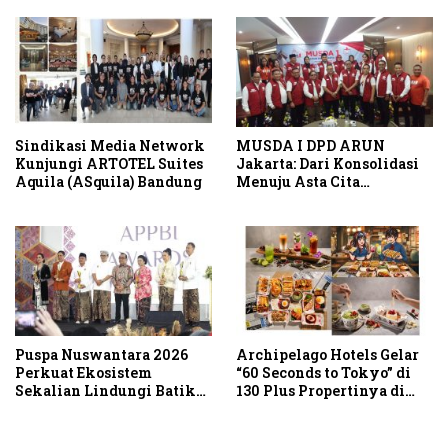
Jalur Strategis
Sindikasi Media Network
MUSDA I DPD ARUN
Kunjungi ARTOTEL Suites
Jakarta: Dari Konsolidasi
Aquila (ASquila) Bandung
Menuju Asta Cita
Indonesia Emas 2045
Puspa Nuswantara 2026
Archipelago Hotels Gelar
Perkuat Ekosistem
“60 Seconds to Tokyo” di
Sekalian Lindungi Batik
130 Plus Propertinya di
Asli Indonesia
Indonesia