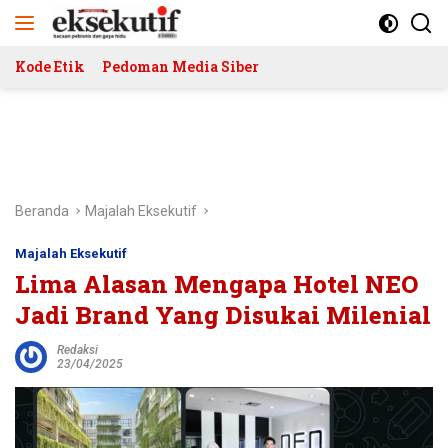
Langsung
ke
konten
Kode Etik
Pedoman Media Siber
Beranda
Majalah Eksekutif
Majalah Eksekutif
Lima Alasan Mengapa Hotel NEO
Jadi Brand Yang Disukai Milenial
Redaksi
23/04/2025