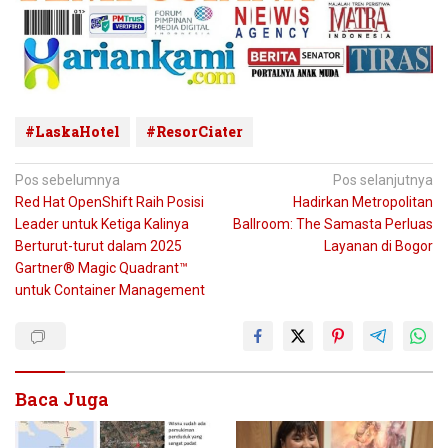
#LaskaHotel
#ResorCiater
Navigasi
Pos sebelumnya
Pos selanjutnya
Red Hat OpenShift Raih Posisi
Hadirkan Metropolitan
pos
Leader untuk Ketiga Kalinya
Ballroom: The Samasta Perluas
Berturut-turut dalam 2025
Layanan di Bogor
Gartner® Magic Quadrant™
untuk Container Management
Baca Juga