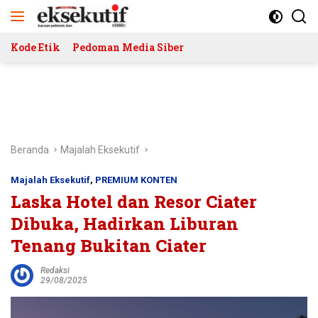
Langsung
ke
konten
Kode Etik
Pedoman Media Siber
Beranda
Majalah Eksekutif
Majalah Eksekutif
,
PREMIUM KONTEN
Laska Hotel dan Resor Ciater
Dibuka, Hadirkan Liburan
Tenang Bukitan Ciater
Redaksi
29/08/2025