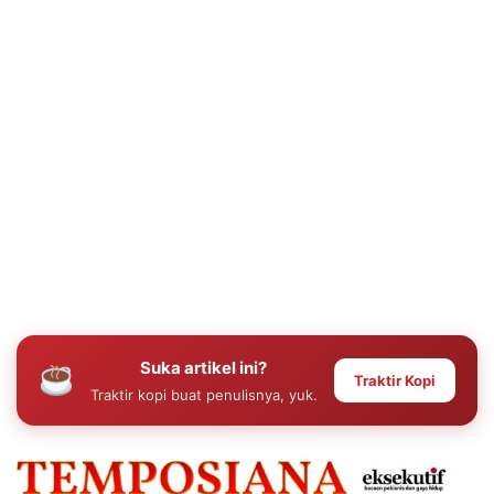
Suka artikel ini?
Traktir Kopi
Traktir kopi buat penulisnya, yuk.