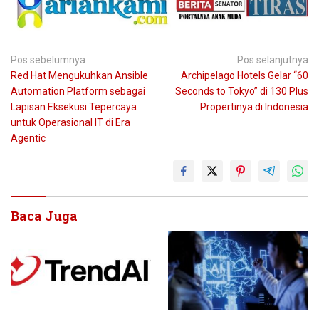
Navigasi
Pos sebelumnya
Pos selanjutnya
Red Hat Mengukuhkan Ansible
Archipelago Hotels Gelar “60
pos
Automation Platform sebagai
Seconds to Tokyo” di 130 Plus
Lapisan Eksekusi Tepercaya
Propertinya di Indonesia
untuk Operasional IT di Era
Agentic
Baca Juga