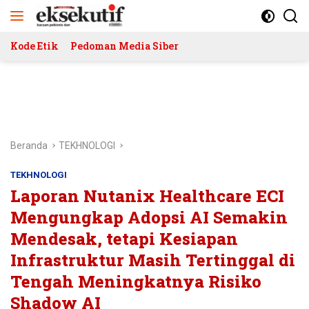
Langsung
ke
konten
Kode Etik
Pedoman Media Siber
Beranda
TEKHNOLOGI
TEKHNOLOGI
Laporan Nutanix Healthcare ECI
Mengungkap Adopsi AI Semakin
Mendesak, tetapi Kesiapan
Infrastruktur Masih Tertinggal di
Tengah Meningkatnya Risiko
Shadow AI