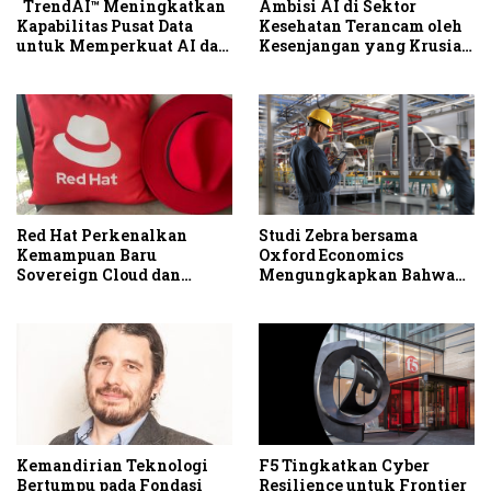
TrendAI™ Meningkatkan
Ambisi AI di Sektor
Kapabilitas Pusat Data
Kesehatan Terancam oleh
untuk Memperkuat AI dan
Kesenjangan yang Krusial
Ketahanan Siber Indonesia
dalam Hal Akses dan Tata
Kelola Data
Red Hat Perkenalkan
Studi Zebra bersama
Kemampuan Baru
Oxford Economics
Sovereign Cloud dan
Mengungkapkan Bahwa
Private Cloud untuk
Modernisasi Workflow di
Mendukung Kemandirian
Frontline Membuka
Digital
Peluang Peningkatan
Produktivitas dan
Profitabilitas
Kemandirian Teknologi
F5 Tingkatkan Cyber
Bertumpu pada Fondasi
Resilience untuk Frontier