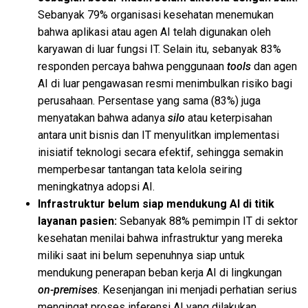
Sebanyak 79% organisasi kesehatan menemukan
bahwa aplikasi atau agen AI telah digunakan oleh
karyawan di luar fungsi IT. Selain itu, sebanyak 83%
responden percaya bahwa penggunaan
tools
dan agen
AI di luar pengawasan resmi menimbulkan risiko bagi
perusahaan. Persentase yang sama (83%) juga
menyatakan bahwa adanya
silo
atau keterpisahan
antara unit bisnis dan IT menyulitkan implementasi
inisiatif teknologi secara efektif, sehingga semakin
memperbesar tantangan tata kelola seiring
meningkatnya adopsi AI.
Infrastruktur belum siap mendukung AI di titik
layanan pasien:
Sebanyak 88% pemimpin IT di sektor
kesehatan menilai bahwa infrastruktur yang mereka
miliki saat ini belum sepenuhnya siap untuk
mendukung penerapan beban kerja AI di lingkungan
on-premises
. Kesenjangan ini menjadi perhatian serius
mengingat proses inferensi AI yang dilakukan